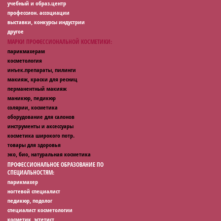
учебный и образ.центр
профессион. ассоциации
выставки, конкурсы индустрии
другое
МАРКИ ПРОФЕССИОНАЛЬНОЙ КОСМЕТИКИ:
парикмахерам
косметология
инъек.препараты, пилинги
макияж, краски для ресниц
перманентный макияж
маникюр, педикюр
солярии, косметика
оборудование для салонов
инструменты и аксессуары
косметика широкого потр.
товары для здоровья
эко, био, натуральная косметика
ПРОФЕССИОНАЛЬНОЕ ОБРАЗОВАНИЕ ПО
СПЕЦИАЛЬНОСТЯМ:
парикмахер
ногтевой специалист
педикюр, подолог
специалист косметологии
косметик, эстетист