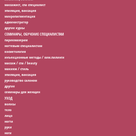
массажист, спа специалист
эпиляция, ваксация
микропигментация
администратор
другие курсы
СЕМИНАРЫ, ОБУЧЕНИЕ СПЕЦИАЛИСТАМ
парикмахерам
ногтевым специалистам
косметология
инъекционные методы / хим.пилинги
массаж / спа / beauty
макияж / стиль
эпиляция, ваксация
руководство салоном
другие
семинары для женщин
УХОД
волосы
тело
лицо
ногти
руки
ноги