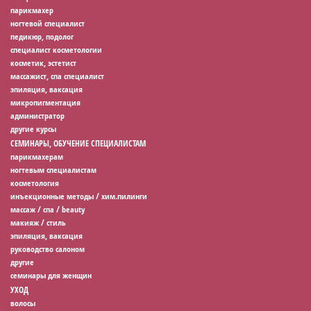
парикмахер
ногтевой специалист
педикюр, подолог
специалист косметологии
косметик, эстетист
массажист, спа специалист
эпиляция, ваксация
микропигментация
администратор
другие курсы
СЕМИНАРЫ, ОБУЧЕНИЕ СПЕЦИАЛИСТАМ
парикмахерам
ногтевым специалистам
косметология
инъекционные методы / хим.пилинги
массаж / спа / beauty
макияж / стиль
эпиляция, ваксация
руководство салоном
другие
семинары для женщин
УХОД
волосы