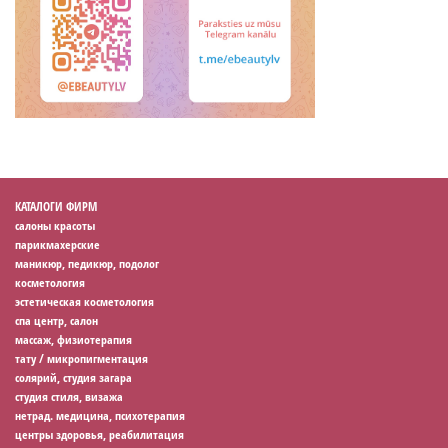
КАТАЛОГИ ФИРМ
салоны красоты
парикмахерские
маникюр, педикюр, подолог
косметология
эстетическая косметология
спа центр, салон
массаж, физиотерапия
тату / микропигментация
солярий, студия загара
студия стиля, визажа
нетрад. медицина, психотерапия
центры здоровья, реабилитация