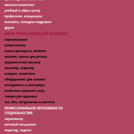
магазин косметики
учебный и образ.центр
профессион. ассоциации
выставки, конкурсы индустрии
другое
МАРКИ ПРОФЕССИОНАЛЬНОЙ КОСМЕТИКИ:
парикмахерам
косметология
инъек.препараты, пилинги
макияж, краски для ресниц
перманентный макияж
маникюр, педикюр
солярии, косметика
оборудование для салонов
инструменты и аксессуары
косметика широкого потр.
товары для здоровья
эко, био, натуральная косметика
ПРОФЕССИОНАЛЬНОЕ ОБРАЗОВАНИЕ ПО
СПЕЦИАЛЬНОСТЯМ:
парикмахер
ногтевой специалист
педикюр, подолог