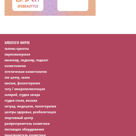
КАТАЛОГИ ФИРМ
салоны красоты
парикмахерские
маникюр, педикюр, подолог
косметология
эстетическая косметология
спа центр, салон
массаж, физиотерапия
тату / микропигментация
солярий, студия загара
студия стиля, визажа
нетрад. медицина, психотерапия
центры здоровья, реабилитация
спортивный центр
распространитель косметики
поставщик оборудования
производитель косметики