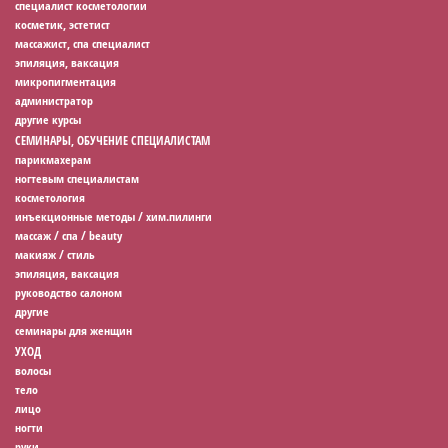
специалист косметологии
косметик, эстетист
массажист, спа специалист
эпиляция, ваксация
микропигментация
администратор
другие курсы
СЕМИНАРЫ, ОБУЧЕНИЕ СПЕЦИАЛИСТАМ
парикмахерам
ногтевым специалистам
косметология
инъекционные методы / хим.пилинги
массаж / спа / beauty
макияж / стиль
эпиляция, ваксация
руководство салоном
другие
семинары для женщин
УХОД
волосы
тело
лицо
ногти
руки