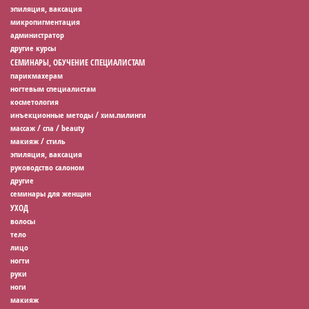
эпиляция, ваксация
микропигментация
администратор
другие курсы
СЕМИНАРЫ, ОБУЧЕНИЕ СПЕЦИАЛИСТАМ
парикмахерам
ногтевым специалистам
косметология
инъекционные методы / хим.пилинги
массаж / спа / beauty
макияж / стиль
эпиляция, ваксация
руководство салоном
другие
семинары для женщин
УХОД
волосы
тело
лицо
ногти
руки
ноги
макияж