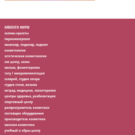
КАТАЛОГИ ФИРМ
салоны красоты
парикмахерские
маникюр, педикюр, подолог
косметология
эстетическая косметология
спа центр, салон
массаж, физиотерапия
тату / микропигментация
солярий, студия загара
студия стиля, визажа
нетрад. медицина, психотерапия
центры здоровья, реабилитация
спортивный центр
распространитель косметики
поставщик оборудования
производитель косметики
магазин косметики
учебный и образ.центр