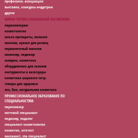
профессион. ассоциации
выставки, конкурсы индустрии
другое
МАРКИ ПРОФЕССИОНАЛЬНОЙ КОСМЕТИКИ:
парикмахерам
косметология
инъек.препараты, пилинги
макияж, краски для ресниц
перманентный макияж
маникюр, педикюр
солярии, косметика
оборудование для салонов
инструменты и аксессуары
косметика широкого потр.
товары для здоровья
эко, био, натуральная косметика
ПРОФЕССИОНАЛЬНОЕ ОБРАЗОВАНИЕ ПО
СПЕЦИАЛЬНОСТЯМ:
парикмахер
ногтевой специалист
педикюр, подолог
специалист косметологии
косметик, эстетист
массажист, спа специалист