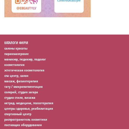
КАТАЛОГИ ФИРМ
салоны красоты
парикмахерские
маникюр, педикюр, подолог
косметология
эстетическая косметология
спа центр, салон
массаж, физиотерапия
тату / микропигментация
солярий, студия загара
студия стиля, визажа
нетрад. медицина, психотерапия
центры здоровья, реабилитация
спортивный центр
распространитель косметики
поставщик оборудования