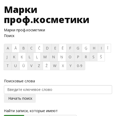
Марки
проф.косметики
Марки проф.косметики
Поиск
A
Ā
B
C
Č
D
E
Ē
F
G
Ģ
H
I
Ī
J
K
Ķ
L
Ļ
M
N
Ņ
O
P
R
S
Š
T
U
Ū
V
Z
Ž
W
X
Y
0-9
Поисковые слова
Начать поиск
Найти записи, которые имеют