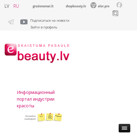
LV
RU
grozionamai.lt
shopbeauty.lv
alor.pro
Подписаться на новости
Зайти в профиль
Информационный
портал индустрии
красоты