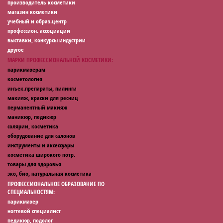
производитель косметики
магазин косметики
учебный и образ.центр
профессион. ассоциации
выставки, конкурсы индустрии
другое
МАРКИ ПРОФЕССИОНАЛЬНОЙ КОСМЕТИКИ:
парикмахерам
косметология
инъек.препараты, пилинги
макияж, краски для ресниц
перманентный макияж
маникюр, педикюр
солярии, косметика
оборудование для салонов
инструменты и аксессуары
косметика широкого потр.
товары для здоровья
эко, био, натуральная косметика
ПРОФЕССИОНАЛЬНОЕ ОБРАЗОВАНИЕ ПО
СПЕЦИАЛЬНОСТЯМ:
парикмахер
ногтевой специалист
педикюр, подолог