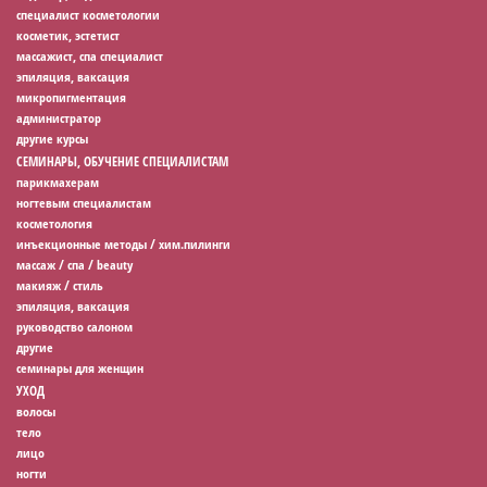
специалист косметологии
косметик, эстетист
массажист, спа специалист
эпиляция, ваксация
микропигментация
администратор
другие курсы
СЕМИНАРЫ, ОБУЧЕНИЕ СПЕЦИАЛИСТАМ
парикмахерам
ногтевым специалистам
косметология
инъекционные методы / хим.пилинги
массаж / спа / beauty
макияж / стиль
эпиляция, ваксация
руководство салоном
другие
семинары для женщин
УХОД
волосы
тело
лицо
ногти