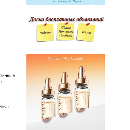
ртиньша
ют
zlova,