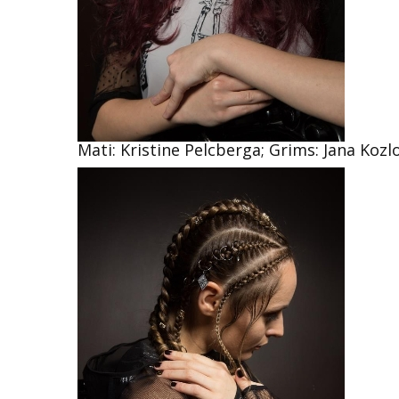
Mati: Kristine Pelcberga; Grims: Jana Koz