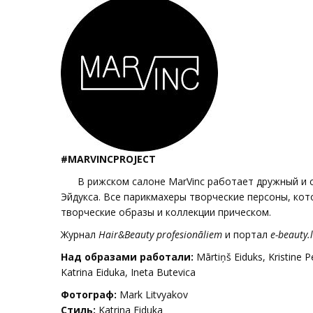
#MARVINCPROJECT
В рижском салоне MarVinc работает дружный и 
Эйдукса. Все парикмахеры творческие персоны, кот
творческие образы и коллекции прическом.
Журнал
Hair&Beauty profesionāliem
и портал
e-beauty.l
Над образами работали:
Mārtiņš Eiduks, Kristine
Katrina Eiduka, Ineta Butevica
Фотограф:
Mark Litvyakov
Стиль:
Katrina Eiduka