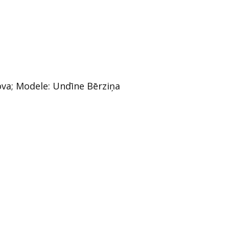
lova; Modele: Undīne Bērziņa