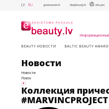
LV
RU
grozionamai.lt
shopbeauty.lv
alor.pro
Информационный 
BEAUTY НОВОСТИ
BALTIC BEAUTY AWARD
Новости
Новости
Поиск
Коллекция причесо
#MARVINCPROJECT (L