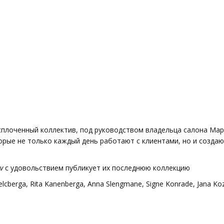
сплоченный коллектив, под руководством владельца салона Ма
орые не только каждый день работают с клиентами, но и созда
v
c удовольствием публикует их последнюю коллекцию
 Pelcberga, Rita Kanenberga, Anna Slengmane, Signe Konrade, Jana Ko