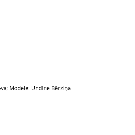
lova; Modele: Undīne Bērziņa