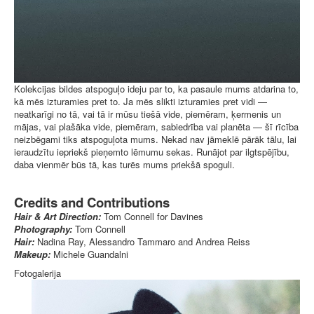
Kolekcijas bildes atspoguļo ideju par to, ka pasaule mums atdarina to,
kā mēs izturamies pret to. Ja mēs slikti izturamies pret vidi —
neatkarīgi no tā, vai tā ir mūsu tiešā vide, piemēram, ķermenis un
mājas, vai plašāka vide, piemēram, sabiedrība vai planēta — šī rīcība
neizbēgami tiks atspoguļota mums. Nekad nav jāmeklē pārāk tālu, lai
ieraudzītu iepriekš pieņemto lēmumu sekas. Runājot par ilgtspējību,
daba vienmēr būs tā, kas turēs mums priekšā spoguli.
Credits and Contributions
Hair & Art Direction:
Tom Connell for Davines
Photography:
Tom Connell
Hair:
Nadina Ray, Alessandro Tammaro and Andrea Reiss
Makeup:
Michele Guandalni
Fotogalerija