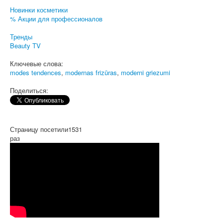
Новинки косметики
% Акции для профессионалов
Тренды
Beauty TV
Ключевые слова:
modes tendences
,
modernas frizūras
,
moderni griezumi
Поделиться:
Страницу посетили
1531
раз