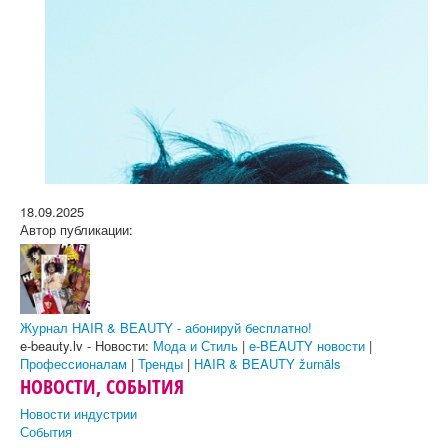
18.09.2025
Автор публикации:
Журнал HAIR & BEAUTY - абонируй бесплатно!
e-beauty.lv - Новости:
Мода и Стиль
|
e-BEAUTY новости
|
Профессионалам
|
Тренды
|
HAIR & BEAUTY žurnāls
НОВОСТИ, СОБЫТИЯ
Новости индустрии
События