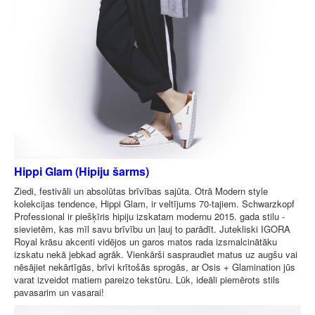
Hippi Glam (Hipiju šarms)
Ziedi, festivāli un absolūtas brīvības sajūta. Otrā Modern style
kolekcijas tendence, Hippi Glam, ir veltījums 70-tajiem. Schwarzkopf
Professional ir piešķīris hipiju izskatam modernu 2015. gada stilu -
sievietēm, kas mīl savu brīvību un ļauj to parādīt. Jutekliski IGORA
Royal krāsu akcenti vidējos un garos matos rada izsmalcinātāku
izskatu nekā jebkad agrāk. Vienkārši saspraudiet matus uz augšu vai
nēsājiet nekārtīgās, brīvi krītošās sprogās, ar Osis + Glamination jūs
varat izveidot matiem pareizo tekstūru. Lūk, ideāli piemērots stils
pavasarim un vasarai!