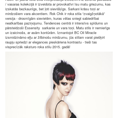
/ vasaras kolekcijā ir izveidota ar provokatīvi īsu matu griezumu, kas
izskatās bezkaunīgs, bet ļoti sievišķīgs. Sarkani krāsu toņi ar
mirdzošiem vara akcentiem. Rok Chik ir roka stila “zvaigžņotākā”
versija - drosmīgām sievietēm, kuras vēlas sniegt sabiedrībai
neatkarības paziņojumu. Tendences centrā ir intensīvs spīdums un
pārsteidzoši Essensity sarkanie un vara toņi. Matu stils ir nemierīgs
un izaicinošs, ar asām kontūrām. Izmantojot BC Oil Miracle
izsmidzināmo eļļu ar žilbinošu mirdzumu, jūs stilam varat piešķirt
raupju spriedzi ar elegances pieskāriena kontrastu - tieši tas
visprecīzāk raksturo roka stilu 2015. gadā!