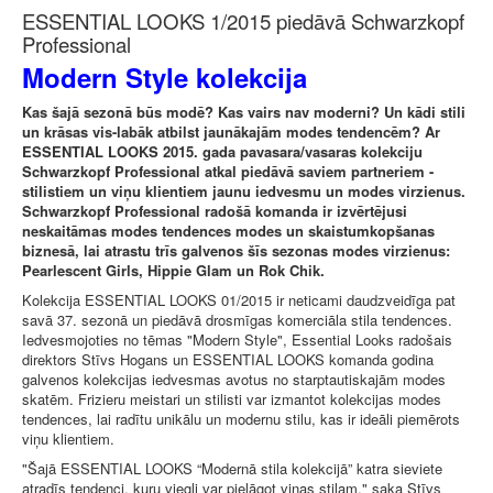
ESSENTIAL LOOKS 1/2015 piedāvā Schwarzkopf
Professional
Modern Style kolekcija
Kas šajā sezonā būs modē? Kas vairs nav moderni? Un kādi stili
un krāsas vis-labāk atbilst jaunākajām modes tendencēm? Ar
ESSENTIAL LOOKS 2015. gada pavasara/vasaras kolekciju
Schwarzkopf Professional atkal piedāvā saviem partneriem -
stilistiem un viņu klientiem jaunu iedvesmu un modes virzienus.
Schwarzkopf Professional radošā komanda ir izvērtējusi
neskaitāmas modes tendences modes un skaistumkopšanas
biznesā, lai atrastu trīs galvenos šīs sezonas modes virzienus:
Pearlescent Girls, Hippie Glam un Rok Chik.
Kolekcija ESSENTIAL LOOKS 01/2015 ir neticami daudzveidīga pat
savā 37. sezonā un piedāvā drosmīgas komerciāla stila tendences.
Iedvesmojoties no tēmas "Modern Style", Essential Looks radošais
direktors Stīvs Hogans un ESSENTIAL LOOKS komanda godina
galvenos kolekcijas iedvesmas avotus no starptautiskajām modes
skatēm. Frizieru meistari un stilisti var izmantot kolekcijas modes
tendences, lai radītu unikālu un modernu stilu, kas ir ideāli piemērots
viņu klientiem.
"Šajā ESSENTIAL LOOKS “Modernā stila kolekcijā” katra sieviete
atradīs tendenci, kuru viegli var pielāgot viņas stilam," saka Stīvs