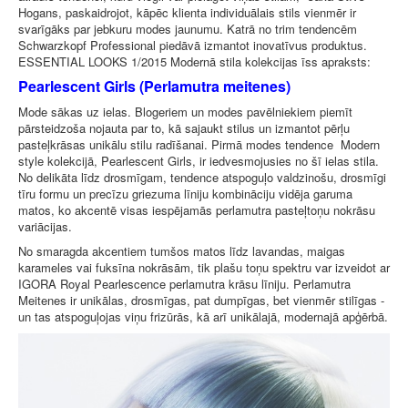
Hogans, paskaidrojot, kāpēc klienta individuālais stils vienmēr ir
svarīgāks par jebkuru modes jaunumu. Katrā no trim tendencēm
Schwarzkopf Professional piedāvā izmantot inovatīvus produktus.
ESSENTIAL LOOKS 1/2015 Modernā stila kolekcijas īss apraksts:
Pearlescent Girls (Perlamutra meitenes)
Mode sākas uz ielas. Blogeriem un modes pavēlniekiem piemīt
pārsteidzoša nojauta par to, kā sajaukt stilus un izmantot pērļu
pasteļkrāsas unikālu stilu radīšanai. Pirmā modes tendence Modern
style kolekcijā, Pearlescent Girls, ir iedvesmojusies no šī ielas stila.
No delikāta līdz drosmīgam, tendence atspoguļo valdzinošu, drosmīgi
tīru formu un precīzu griezuma līniju kombināciju vidēja garuma
matos, ko akcentē visas iespējamās perlamutra pasteļtoņu nokrāsu
variācijas.
No smaragda akcentiem tumšos matos līdz lavandas, maigas
karameles vai fuksīna nokrāsām, tik plašu toņu spektru var izveidot ar
IGORA Royal Pearlescence perlamutra krāsu līniju. Perlamutra
Meitenes ir unikālas, drosmīgas, pat dumpīgas, bet vienmēr stilīgas -
un tas atspoguļojas viņu frizūrās, kā arī unikālajā, modernajā apģērbā.