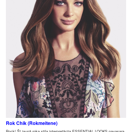
Rok Chik (Rokmeitene)
Rock! Šī jaunā roka stila interpretācija ESSENTIAL LOOKS pavasara