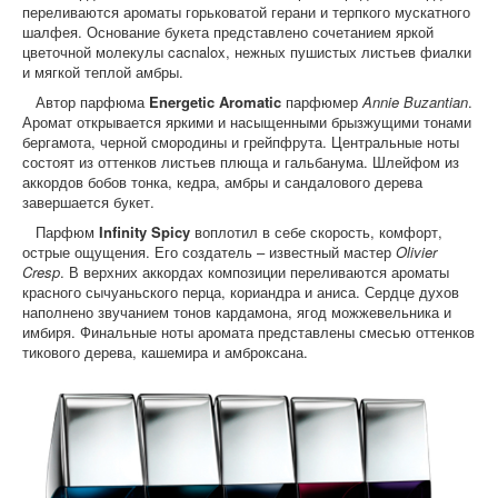
переливаются ароматы горьковатой герани и терпкого мускатного
шалфея. Основание букета представлено сочетанием яркой
цветочной молекулы cacnalox, нежных пушистых листьев фиалки
и мягкой теплой амбры.
Автор парфюма
Energetic Aromatic
парфюмер
Annie Buzantian
.
Аромат открывается яркими и насыщенными брызжущими тонами
бергамота, черной смородины и грейпфрута. Центральные ноты
состоят из оттенков листьев плюща и гальбанума. Шлейфом из
аккордов бобов тонка, кедра, амбры и сандалового дерева
завершается букет.
Парфюм
Infinity Spicy
воплотил в себе скорость, комфорт,
острые ощущения. Его создатель – известный мастер
Olivier
Cresp
. В верхних аккордах композиции переливаются ароматы
красного сычуаньского перца, кориандра и аниса. Сердце духов
наполнено звучанием тонов кардамона, ягод можжевельника и
имбиря. Финальные ноты аромата представлены смесью оттенков
тикового дерева, кашемира и амброксана.