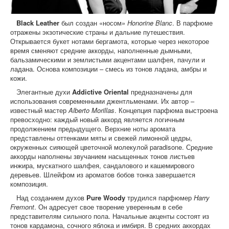
Black Leather
был создан «носом»
Honorine Blanc
. В парфюме
отражены экзотические страны и дальние путешествия.
Открывается букет нотами бергамота, которые через некоторое
время сменяют средние аккорды, наполненные дымными,
бальзамическими и землистыми акцентами шалфея, пачули и
ладана. Основа композиции – смесь из тонов ладана, амбры и
кожи.
Элегантные духи
Addictive Oriental
предназначены для
использования современными джентльменами. Их автор –
известный мастер
Alberto Morillas
. Концепция парфюма выстроена
превосходно: каждый новый аккорд является логичным
продолжением предыдущего. Верхние ноты аромата
представлены оттенками мяты и свежей лимонной цедры,
окруженных сияющей цветочной молекулой paradisone. Средние
аккорды наполнены звучанием насыщенных тонов листьев
инжира, мускатного шалфея, сандалового и кашемирового
деревьев. Шлейфом из ароматов бобов тонка завершается
композиция.
Над созданием духов
Pure Woody
трудился парфюмер
Harry
Fremont
. Он адресует свое творение уверенным в себе
представителям сильного пола. Начальные акценты состоят из
тонов кардамона, сочного яблока и имбиря. В средних аккордах