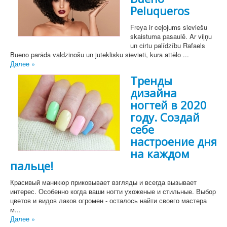
Peluqueros
Freya ir ceļojums sieviešu
skaistuma pasaulē. Ar viļņu
un cirtu palīdzību Rafaels
Bueno parāda valdzinošu un juteklisku sievieti, kura attēlo ...
Далее »
Тренды
дизайна
ногтей в 2020
году. Создай
себе
настроение дня
на каждом
пальце!
Красивый маникюр приковывает взгляды и всегда вызывает
интерес. Особенно когда ваши ногти ухоженые и стильные. Выбор
цветов и видов лаков огромен - осталось найти своего мастера
м...
Далее »