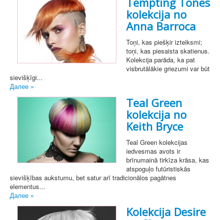
Tempting Tones
kolekcija no
Anna Barroca
Toņi, kas piešķir izteiksmi;
toņi, kas piesaista skatienus.
Kolekcija parāda, ka pat
visbrutālākie griezumi var būt
sievišķīgi...
Далее »
Teal Green
kolekcija no
Keith Bryce
Teal Green kolekcijas
iedvesmas avots ir
brīnumainā tirkīza krāsa, kas
atspoguļo futūristiskās
sievišķības aukstumu, bet satur arī tradicionālos pagātnes
elementus...
Далее »
Kolekcija Desire