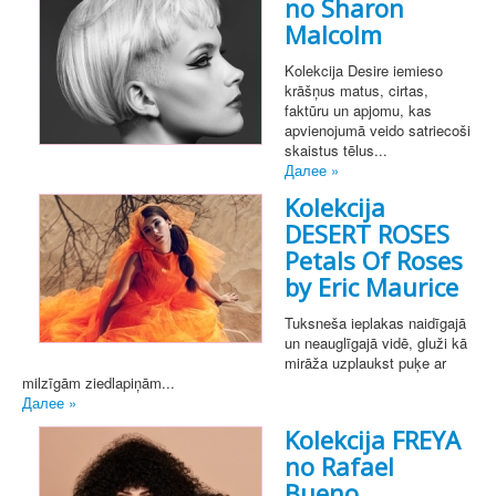
no Sharon
Malcolm
Kolekcija Desire iemieso
krāšņus matus, cirtas,
faktūru un apjomu, kas
apvienojumā veido satriecoši
skaistus tēlus...
Далее »
Kolekcija
DESERT ROSES
Petals Of Roses
by Eric Maurice
Tuksneša ieplakas naidīgajā
un neauglīgajā vidē, gluži kā
mirāža uzplaukst puķe ar
milzīgām ziedlapiņām...
Далее »
Kolekcija FREYA
no Rafael
Bueno