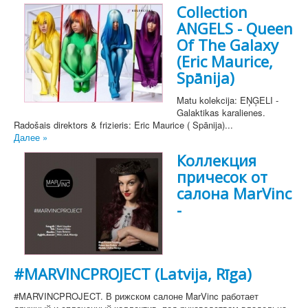
Collection
ANGELS - Queen
Of The Galaxy
(Eric Maurice,
Spānija)
Matu kolekcija: EŅĢELI -
Galaktikas karalienes.
Radošais direktors & frizieris: Eric Maurice ( Spānija)...
Далее »
Коллекция
причесок от
салона MarVinc
-
#MARVINCPROJECT (Latvija, Rīga)
#MARVINCPROJECT. В рижском салоне MarVinc работает