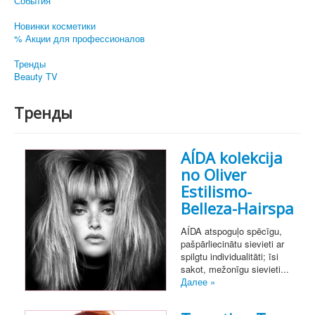
События
Новинки косметики
% Акции для профессионалов
Тренды
Beauty TV
Тренды
AÍDA kolekcija
no Oliver
Estilismo-
Belleza-Hairspa
AÍDA atspoguļo spēcīgu,
pašpārliecinātu sievieti ar
spilgtu individualitāti; īsi
sakot, mežonīgu sievieti...
Далее »