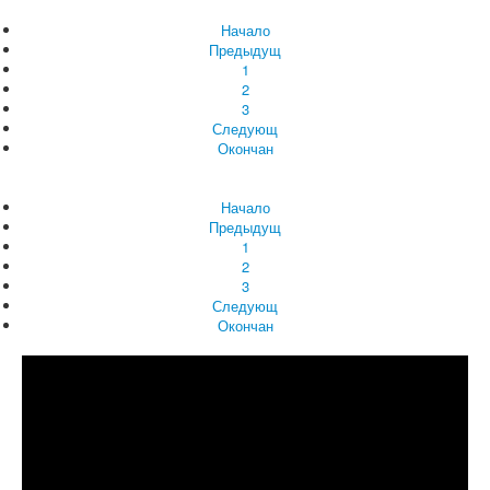
Начало
Предыдущ
1
2
3
Следующ
Окончан
Начало
Предыдущ
1
2
3
Следующ
Окончан