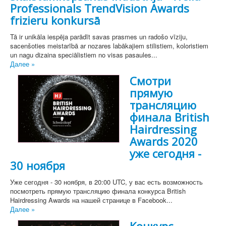
Professionals TrendVision Awards
frizieru konkursā
Tā ir unikāla iespēja parādīt savas prasmes un radošo vīziju,
sacenšoties meistarībā ar nozares labākajiem stilistiem, koloristiem
un nagu dizaina speciālistiem no visas pasaules...
Далее »
Смотри
прямую
трансляцию
финала British
Hairdressing
Awards 2020
уже сегодня -
30 ноября
Уже сегодня - 30 ноября, в 20:00 UTC, у вас есть возможность
посмотреть прямую трансляцию финала конкурса British
Hairdressing Awards на нашей странице в Facebook...
Далее »