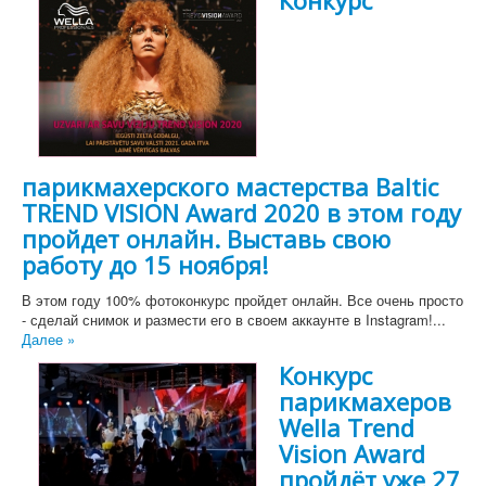
Конкурс
парикмахерского мастерства Baltic
TREND VISION Award 2020 в этом году
пройдет онлайн. Выставь свою
работу до 15 ноября!
В этом году 100% фотоконкурс пройдет онлайн. Все очень просто
- сделай снимок и размести его в своем аккаунте в Instagram!...
Далее »
Конкурс
парикмахеров
Wella Trend
Vision Award
пройдёт уже 27