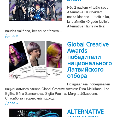
Pēc 2 gadiem virtuālo šovu,
Alternative Hair beidzot
notika klātienē — tieši laikā,
lai atzīmētu 40 gadu jubileju!
Alternative Hair ir ne tikai
naudas vākšana, bet arī par friziera...
Далее »
Global Creative
Awards
победители
национального
Латвийского
отбора
Поздравляем победителей
национального отбора Global Creative Awards: Dina Meikšāne, Ilze
Eglīte, Elīna Samsonova, Sigita Paulina, Margita Jēkabsone.
Спасибо за творческий подход, ...
Далее »
ALTERNATIVE