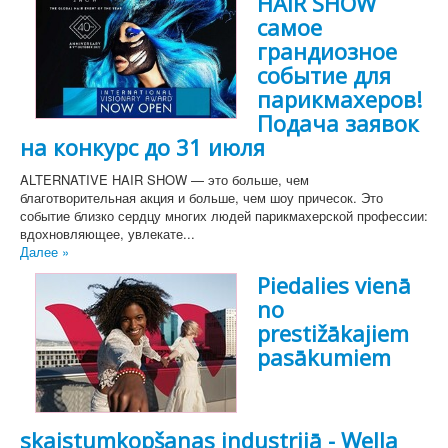
HAIR SHOW
самое
грандиозное
событие для
парикмахеров!
Подача заявок
на конкурс до 31 июля
ALTERNATIVE HAIR SHOW — это больше, чем
благотворительная акция и больше, чем шоу причесок. Это
событие близко сердцу многих людей парикмахерской профессии:
вдохновляющее, увлекате...
Далее »
Piedalies vienā
no
prestižākajiem
pasākumiem
skaistumkopšanas industrijā - Wella