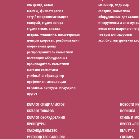
спа центр, салон
маникюр, педикюр
массаж, физиотерапия
солярии, косметика
тату / микропигментация
оборудование для салоно
солярий, студия загара
инструменты и аксессуар
студия стиля, визажа
косметика широкого потр
нетрад. медицина, психотерапия
товары для здоровья
центры здоровья, реабилитация
эко, био, натуральная ко
спортивный центр
распространитель косметики
поставщик оборудования
производитель косметики
магазин косметики
учебный и образ.центр
профессион. ассоциации
выставки, конкурсы индустрии
другое
КАТАЛОГ СПЕЦИАЛИСТОВ
НОВОСТИ И
КАТАЛОГ ТОВАРОВ
НОВИНКИ
КАТАЛОГ ОБОРУДОВАНИЯ
СТИЛЬ И М
ПРОЦЕДУРЫ
ПРОЕКТ «П
ЗАКОНОДАТЕЛЬСТВО
BEAUTY TV
РУКОВОДСТВО САЛОНОМ
СЛОВАРЬ