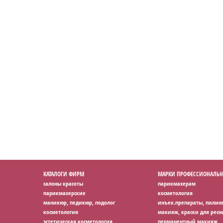
КАТАЛОГИ ФИРМ
МАРКИ ПРОФЕССИОНАЛЬН
салоны красоты
парикмахерам
парикмахерские
косметология
маникюр, педикюр, подолог
инъек.препараты, пилин
косметология
макияж, краски для ресн
эстетическая косметология
перманентный макияж