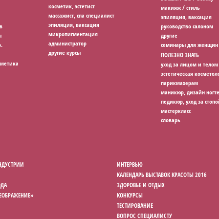
косметик, эстетист
макияж / стиль
массажист, спа специалист
эпиляция, ваксация
эпиляция, ваксация
в
руководство салоном
микропигментация
ы
другие
администратор
.
семинары для женщин
другие курсы
ПОЛЕЗНО ЗНАТЬ
сметика
уход за лицом и телом
эстетическая косметол
парикмахерам
маникюр, дизайн ногт
педикюр, уход за стопо
мастеркласс
словарь
НДУСТРИИ
ИНТЕРВЬЮ
КАЛЕНДАРЬ ВЫСТАВОК КРАСОТЫ 2016
ОДА
ЗДОРОВЬЕ И ОТДЫХ
РЕОБРАЖЕНИЕ»
КОНКУРСЫ
ТЕСТИРОВАНИЕ
ВОПРОС СПЕЦИАЛИСТУ