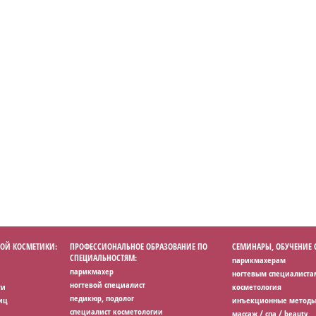
ОЙ КОСМЕТИКИ:
ПРОФЕССИОНАЛЬНОЕ ОБРАЗОВАНИЕ ПО
СЕМИНАРЫ, ОБУЧЕНИЕ
СПЕЦИАЛЬНОСТЯМ:
парикмахерам
парикмахер
ногтевым специалиста
ногтевой специалист
ги
косметология
педикюр, подолог
иц
инъекционные методы
специалист косметологии
массаж / спа / beauty