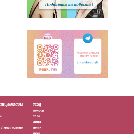
 СПЕЦИАЛИСТАМ
УХОД
волосы
м
тело
лицо
 / хим.пилинги
ногти
руки