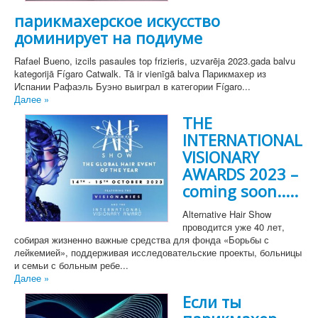
парикмахерское искусство
доминирует на подиуме
Rafael Bueno, izcils pasaules top frizieris, uzvarēja 2023.gada balvu
kategorijā Fígaro Catwalk. Tā ir vienīgā balva Парикмахер из
Испании Рафаэль Буэно выиграл в категории Fígaro...
Далее »
THE
INTERNATIONAL
VISIONARY
AWARDS 2023 –
coming soon.....
Alternative Hair Show
проводится уже 40 лет,
собирая жизненно важные средства для фонда «Борьбы с
лейкемией», поддерживая исследовательские проекты, больницы
и семьи с больным ребе...
Далее »
Если ты