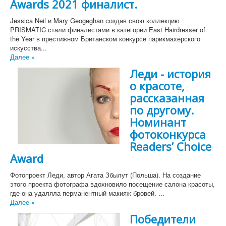
Awards 2021 финалист.
Jessica Neil и Mary Geogeghan создав свою коллекцию
PRISMATIC стали финалистами в категории East Hairdresser of
the Year в престижном Британском конкурсе парикмахерского
искусства...
Далее »
Леди - история
о красоте,
рассказанная
по другому.
Номинант
фотоконкурса
Readers’ Choice
Award
Фотопроект Леди, автор Агата Збылут (Польша). На создание
этого проекта фотографа вдохновило посещение салона красоты,
где она удаляла перманентный макияж бровей. ...
Далее »
Победители