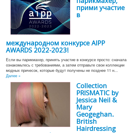
парикмахер,
прими участие
в
международном конкурсе AIPP
AWARDS 2022-2023!
Если вы парикмахер, принять участие в конкурсе просто: сначала
ознакомьтесь с требованиями, а затем отправьте свои коллекции
модных причесок, которые будут получены не позднее 11 н...
Далее »
Collection
PRISMATIC by
Jessica Neil &
Mary
Geogeghan.
British
Hairdressing