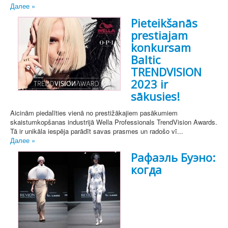
Далее »
Pieteikšanās
prestiajam
konkursam
Baltic
TRENDVISION
2023 ir
sākusies!
Aicinām piedalīties vienā no prestižākajiem pasākumiem
skaistumkopšanas industrijā Wella Professionals TrendVision Awards.
Tā ir unikāla iespēja parādīt savas prasmes un radošo vī...
Далее »
Рафаэль Буэно:
когда