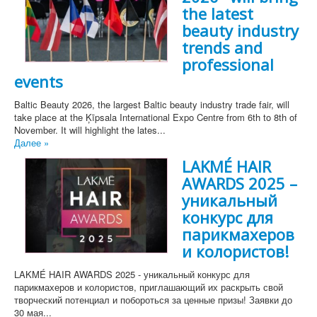
the latest
beauty industry
trends and
professional
events
Baltic Beauty 2026, the largest Baltic beauty industry trade fair, will
take place at the Ķīpsala International Expo Centre from 6th to 8th of
November. It will highlight the lates...
Далее »
LAKMÉ HAIR
AWARDS 2025 –
уникальный
конкурс для
парикмахеров
и колористов!
LAKMÉ HAIR AWARDS 2025 - уникальный конкурс для
парикмахеров и колористов, приглашающий их раскрыть свой
творческий потенциал и побороться за ценные призы! Заявки до
30 мая...