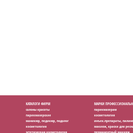
КАТАЛОГИ ФИРМ
МАРКИ ПРОФЕССИОНАЛЬН
салоны красоты
парикмахерам
парикмахерские
косметология
маникюр, педикюр, подолог
инъек.препараты, пилин
косметология
макияж, краски для ресн
эстетическая косметология
перманентный макияж