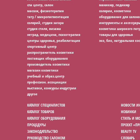
спа центр, салон
маникюр, педикюр
массаж, физиотерапия
солярии, косметика
тату / микропигментация
оборудование для салоно
солярий, студия загара
инструменты и аксессуар
студия стиля, визажа
косметика широкого потр
нетрад. медицина, психотерапия
товары для здоровья
центры здоровья, реабилитация
эко, био, натуральная ко
спортивный центр
распространитель косметики
поставщик оборудования
производитель косметики
магазин косметики
учебный и образ.центр
профессион. ассоциации
выставки, конкурсы индустрии
другое
КАТАЛОГ СПЕЦИАЛИСТОВ
НОВОСТИ И
КАТАЛОГ ТОВАРОВ
НОВИНКИ
КАТАЛОГ ОБОРУДОВАНИЯ
СТИЛЬ И М
ПРОЦЕДУРЫ
ПРОЕКТ «П
ЗАКОНОДАТЕЛЬСТВО
BEAUTY TV
РУКОВОДСТВО САЛОНОМ
СЛОВАРЬ