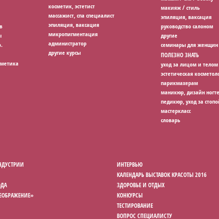
косметик, эстетист
макияж / стиль
массажист, спа специалист
эпиляция, ваксация
эпиляция, ваксация
в
руководство салоном
микропигментация
ы
другие
администратор
.
семинары для женщин
другие курсы
ПОЛЕЗНО ЗНАТЬ
сметика
уход за лицом и телом
эстетическая косметол
парикмахерам
маникюр, дизайн ногт
педикюр, уход за стопо
мастеркласс
словарь
НДУСТРИИ
ИНТЕРВЬЮ
КАЛЕНДАРЬ ВЫСТАВОК КРАСОТЫ 2016
ОДА
ЗДОРОВЬЕ И ОТДЫХ
РЕОБРАЖЕНИЕ»
КОНКУРСЫ
ТЕСТИРОВАНИЕ
ВОПРОС СПЕЦИАЛИСТУ