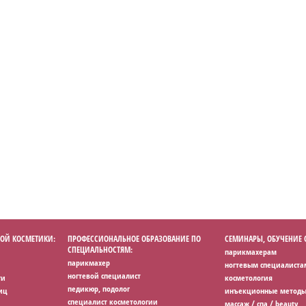
ОЙ КОСМЕТИКИ:
ПРОФЕССИОНАЛЬНОЕ ОБРАЗОВАНИЕ ПО
СЕМИНАРЫ, ОБУЧЕНИЕ
СПЕЦИАЛЬНОСТЯМ:
парикмахерам
парикмахер
ногтевым специалиста
ногтевой специалист
ги
косметология
педикюр, подолог
иц
инъекционные методы
специалист косметологии
массаж / спа / beauty