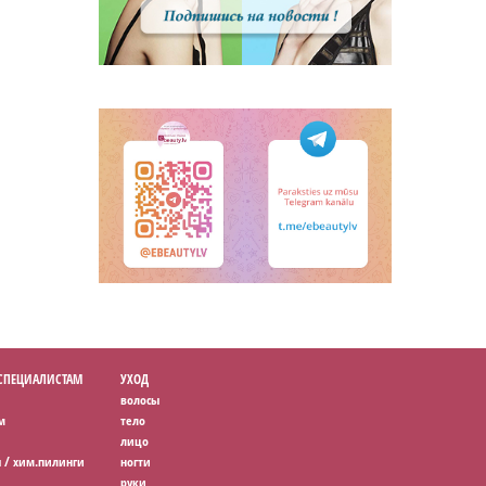
 СПЕЦИАЛИСТАМ
УХОД
волосы
м
тело
лицо
 / хим.пилинги
ногти
руки