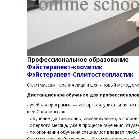
Профессиональное образование
Фэйстерапевт-косметик
Фэйстерапевт-Сплитостеопластик
Сплитмассаж терапия лица и шеи - новый метод ом
Дистанционное обучение для профессионалов
- учебная программа — авторская, уникальная, ос
шеи Сплитмассаж
- обучение дистанционно, индивидуально, в сопро
- с первого месяца, уже в процессе обучения, студ
- по окончании обучения специалист владеет глуб
Сплитмассаж, Фэйстерапевт –Сплитостеопластик), 