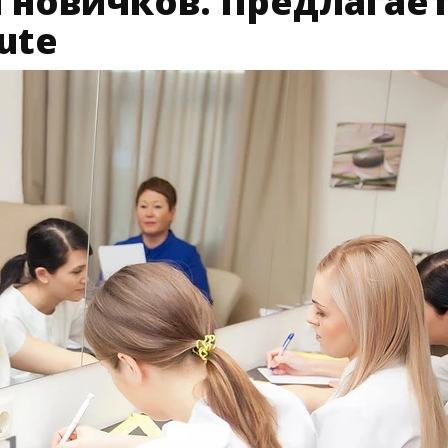
 новичков. Предлагае
tute