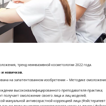
оложения, тренд неинвазивной косметологии 2022 года.
 и новичков.
нована на запатентованном изобретении – Методике омоложения
вождении высококвалифицированного преподавателя-практика;
ент получает омоложение своего лица и лиц моделей;
окой мануальной антивозрастной коррекцией лица (Фэйстерапевт
а так же полным циклом косметического ухода за лицом ( Фэйст