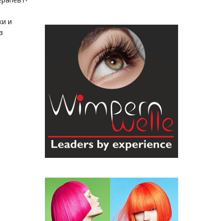
ки и
з