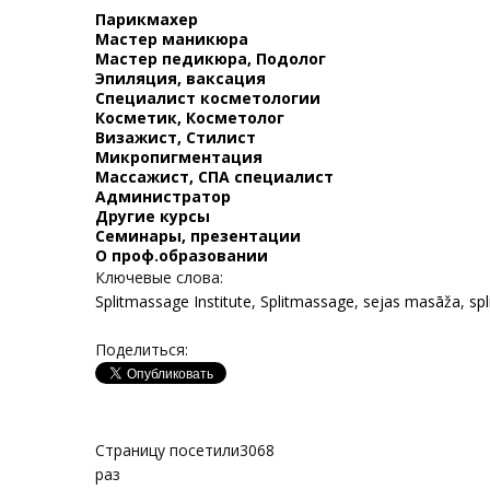
Парикмахер
Мастер маникюра
Мастер педикюра, Подолог
Эпиляция, ваксация
Специалист косметологии
Косметик, Косметолог
Визажист, Стилист
Микропигментация
Массажист, СПА специалист
Администратор
Другие курсы
Семинары, презентации
О проф.образовании
Ключевые слова:
Splitmassage Institute
,
Splitmassage
,
sejas masāža
,
sp
Поделиться:
Страницу посетили
3068
раз