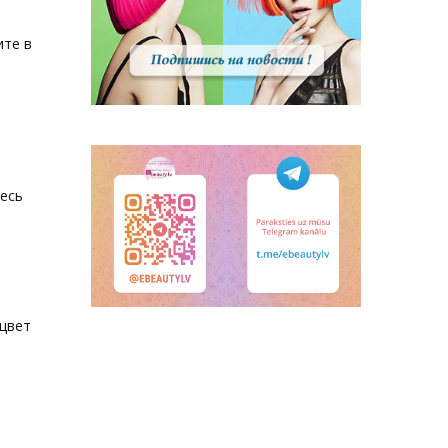
ите в
тесь
 цвет