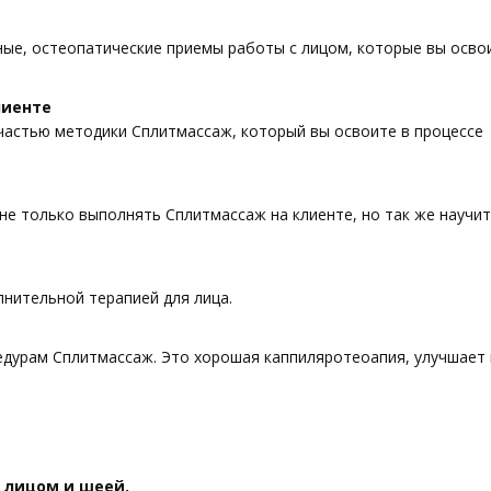
ые, остеопатические приемы работы с лицом, которые вы осво
лиенте
астью методики Сплитмассаж, который вы освоите в процессе
не только выполнять Сплитмассаж на клиенте, но так же научи
нительной терапией для лица.
едурам Сплитмассаж. Это хорошая каппиляротеоапия, улучшает
 лицом и шеей.