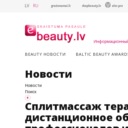
LV
RU
grozionamai.lt
shopbeauty.lv
alor.pro
Информационный 
BEAUTY НОВОСТИ
BALTIC BEAUTY AWARD
Новости
Новости
Поиск
Сплитмассаж тера
дистанционное об