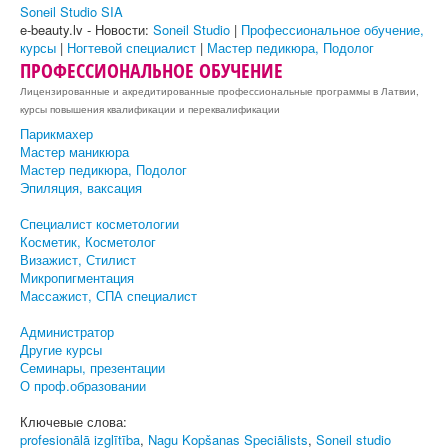
Soneil Studio SIA
e-beauty.lv - Новости:
Soneil Studio
|
Профессиональное обучение,
курсы
|
Ногтевой специалист
|
Мастер педикюра, Подолог
ПРОФЕССИОНАЛЬНОЕ ОБУЧЕНИЕ
Лицензированные и акредитированные профессиональные программы в Латвии,
курсы повышения квалификации и переквалификации
Парикмахер
Мастер маникюра
Мастер педикюра, Подолог
Эпиляция, ваксация
Специалист косметологии
Косметик, Косметолог
Визажист, Стилист
Микропигментация
Массажист, СПА специалист
Администратор
Другие курсы
Семинары, презентации
О проф.образовании
Ключевые слова:
profesionālā izglītība
,
Nagu Kopšanas Speciālists
,
Soneil studio