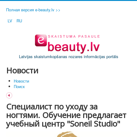
Полная версия e-beauty.lv >>
LV
RU
Latvijas skaistumkopšanas nozares informācijas portāls
Новости
Новости
Поиск
Специалист по уходу за
ногтями. Обучение предлагает
учебный центр "Soneil Studio"