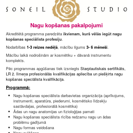
Nagu kopšanas pakalpojumi
Akreditētā programma paredzēta
ikvienam, kurš vēlās iegūt nagu
kopšanas speciālista profesiju
.
Nodarbības
1-3 reizes nedēļā
, mācību ilgums
3- 6 mēneši
.
Mācību laikā nodrošinām ar kosmētiku + dāvanā instrumentu
komplekts.
Pēc programmas apgūšanas tiek izsniegts
Starptautiskais sertifikāts,
LR 2. līmeņa profesionālās kvalifikācijas apliecība un piešķirta nagu
kopšanas speciālista kvalifikācija
.
Programmā:
Nagu kopšanas speciālista darbavietas organizācija (aprīkojums,
instrumenti, aparatūra, piederumi, kosmētisko līdzekļu
sastāvdaļas, profesionālā kosmētika)
Ādas un nagu anatomijas un fizioloģijas pamati
Nagu kopšanas speciālista rīcība redzamu nagu un ādas
problēmu gadījumā
Nagu formas veidošana
Nagu pulēšana