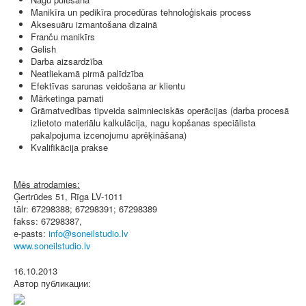
Manikīra un pedikīra procedūras tehnoloģiskais process
Aksesuāru izmantošana dizainā
Franču manikīrs
Gelish
Darba aizsardzība
Neatliekamā pirmā palīdzība
Efektīvas sarunas veidošana ar klientu
Mārketinga pamati
Grāmatvedības tipveida saimnieciskās operācijas (darba procesā
izlietoto materiālu kalkulācija, nagu kopšanas speciālista
pakalpojuma izcenojumu aprēķināšana)
Kvalifikācija prakse
Mēs atrodamies:
Ģertrūdes 51, Rīga LV-1011
tālr: 67298388; 67298391; 67298389
fakss: 67298387,
e-pasts:
www.soneilstudio.lv
16.10.2013
Автор публикации: