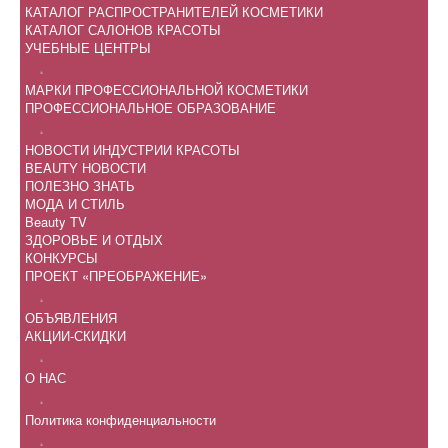
КАТАЛОГ РАСПРОСТРАНИТЕЛЕЙ КОСМЕТИКИ
КАТАЛОГ САЛОНОВ КРАСОТЫ
УЧЕБНЫЕ ЦЕНТРЫ
.
МАРКИ ПРОФЕССИОНАЛЬНОЙ КОСМЕТИКИ
ПРОФЕССИОНАЛЬНОЕ ОБРАЗОВАНИЕ
.
НОВОСТИ ИНДУСТРИИ КРАСОТЫ
BEAUTY НОВОСТИ
ПОЛЕЗНО ЗНАТЬ
МОДА И СТИЛЬ
Beauty TV
ЗДОРОВЬЕ И ОТДЫХ
КОНКУРСЫ
ПРОЕКТ «ПРЕОБРАЖЕНИЕ»
.
ОБЪЯВЛЕНИЯ
АКЦИИ-СКИДКИ
.
О НАС
.
Политика конфиденциальности
.