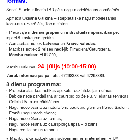
formas.
Soneil Studio ir līderis IBD gēla nagu modelēšanas apmācībās.
Apmāca
Oksana Galkina
– starptautiska nagu modelēšanas
konkursa uzvarētāja, Top meistars.
• Piedāvājam
dienas grupas
un
individuālas apmācības
pēc
iepriekš saskaņota grafika.
• Apmācības notiek
Latviešu
un
Krievu valodās
.
• Mācības notiek
2 reizes nedēļā
: Pirmdiena/Ceturtdiena.
•
Mācību maksa
: EUR 220,-
24. jūlijs (10:00-15:00)
Mācību sākums:
Vairāk informācijas pa Tālr.
: 67298388 vai 67298389.
8 dienu programma:
• Profesionālās kosmētikas apskats, dezinfekcijas normas;
• Dabīga naga pārklāšana ar caurspīdīgo želeju, vīlēšanas tehnikas;
• Gelish UV lakas pārklājums;
• Nagu modelēšana uz naturāliem, caurspīdīgiem un franču tipšiem;
• Franču nagu modelēšana;
• Nagu modelēšana uz formas;
• Nagu modelēšana uz caurspīdīga tipša + dizains;
• Nagu profilakse un remonts.
+ Mācību laikā audzēkņus
nodrošinām ar materiāliem
+ UV