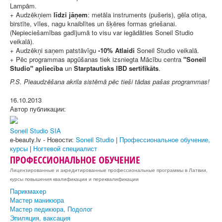
Lampām.
+ Audzēkņiem
līdzi jāņem
: metāla instruments (pušeris), gēla otiņa,
birstīte, vīles, nagu knaiblītes un šķēres formas griešanai.
(Nepieciešamības gadījumā to visu var iegādāties Soneil Studio
veikalā).
+ Audzēkņi saņem patstāvīgu
-10% Atlaidi
Soneil Studio veikalā.
+ Pēc programmas apgūšanas tiek izsniegta Mācību centra
"Soneil
Studio" apliecība
un
Starptautisks IBD sertifikāts
.
P.S. Pieaudzēšana akrila sistēmā pēc tieši tādas pašas programmas!
16.10.2013
Автор публикации:
Soneil Studio SIA
e-beauty.lv - Новости:
Soneil Studio
|
Профессиональное обучение,
курсы
|
Ногтевой специалист
ПРОФЕССИОНАЛЬНОЕ ОБУЧЕНИЕ
Лицензированные и акредитированные профессиональные программы в Латвии,
курсы повышения квалификации и переквалификации
Парикмахер
Мастер маникюра
Мастер педикюра, Подолог
Эпиляция, ваксация