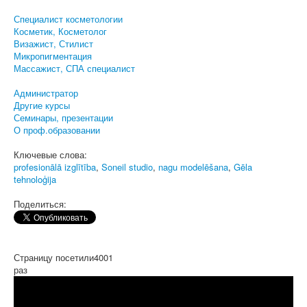
Специалист косметологии
Косметик, Косметолог
Визажист, Стилист
Микропигментация
Массажист, СПА специалист
Администратор
Другие курсы
Семинары, презентации
О проф.образовании
Ключевые слова:
profesionālā izglītība
,
Soneil studio
,
nagu modelēšana
,
Gēla
tehnoloģija
Поделиться:
Страницу посетили
4001
раз