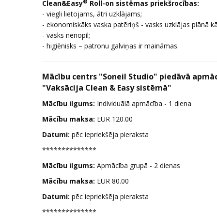
®
Clean&Easy
Roll-on sistēmas priekšrocības:
- viegli lietojams, ātri uzklājams;
- ekonomiskāks vaska patēriņš - vasks uzklājas plānā kā
- vasks nenopil;
- higiēnisks – patronu galviņas ir maināmas.
Mācību centrs "Soneil Studio" piedāvā apmā
"Vaksācija Clean & Easy sistēmā"
Mācību ilgums:
Individuālā apmācība - 1 diena
Mācību maksa:
EUR 120.00
Datumi:
pēc iepriekšēja pieraksta
**************
Mācību ilgums:
Apmācība grupā - 2 dienas
Mācību maksa:
EUR 80.00
Datumi:
pēc iepriekšēja pieraksta
**************