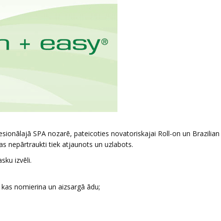
ofesionālajā SPA nozarē, pateicoties novatoriskajai Roll-on un Brazilian
s nepārtraukti tiek atjaunots un uzlabots.
sku izvēli.
, kas nomierina un aizsargā ādu;