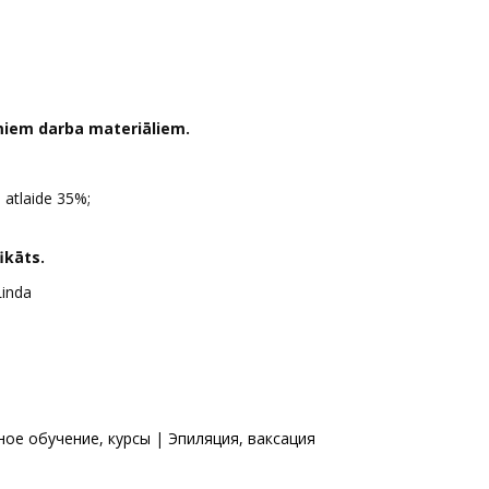
miem darba materiāliem.
 atlaide 35%;
ikāts.
Linda
ое обучение, курсы
|
Эпиляция, ваксация