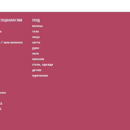
 СПЕЦИАЛИСТАМ
УХОД
волосы
м
тело
лицо
 / хим.пилинги
ногти
руки
ноги
макияж
стиль, одежда
детям
мужчинам
огия
ей
й