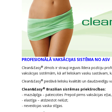
PROFESIONĀLĀ VAKSĀCIJAS SISTĒMA NO ASV
®
Clean&Easy
zīmols ir strauji ieguvis līdera pozīciju pr
vaksācijas sistēmām, kā arī lieliskam vasku sastāvam, ka
®
Clean&Easy
piedāvā lielisku kvalitāti un daudzveidīgu va
®
Clean&Easy
Brazilian sistēmas priekšrocības:
- mazsāpīga – pateicoties Prepoil pirms vaksācijas eļļai
- elastīga – atdziestot nelūzt;
- neveidojas vaska stīgas.