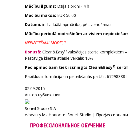
Mācību ilgums:
Dziļais bikini - 4 h
Mācību maksa:
EUR 50.00
Datumi:
individuālā apmācība, pēc vienošanas
Mācību periodā nodrošinām ar visiem nepiecieša
NEPIECIEŠAMI MODEĻI!
®
Bonusā:
Clean&Easy
vaksācijas starta komplektiem –
Pastāvīgā klienta atlaide veikalā: 10%
®
Pēc apmācībām tiek izsniegts Clean&Easy
sertif
Papildus informācija un pieteikšanās pa tālr. 67298388 
02.09.2015
Автор публикации:
Soneil Studio SIA
e-beauty.lv - Новости:
Soneil Studio
|
Профессиональн
ПРОФЕССИОНАЛЬНОЕ ОБУЧЕНИЕ