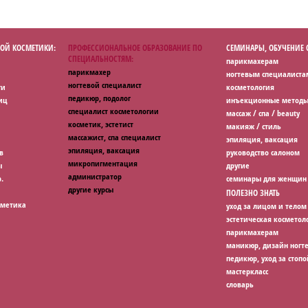
ОЙ КОСМЕТИКИ:
ПРОФЕССИОНАЛЬНОЕ ОБРАЗОВАНИЕ ПО
СЕМИНАРЫ, ОБУЧЕНИЕ
СПЕЦИАЛЬНОСТЯМ:
парикмахерам
парикмахер
ногтевым специалиста
ногтевой специалист
ги
косметология
педикюр, подолог
иц
инъекционные методы
специалист косметологии
массаж / спа / beauty
косметик, эстетист
макияж / стиль
массажист, спа специалист
эпиляция, ваксация
эпиляция, ваксация
в
руководство салоном
микропигментация
ы
другие
администратор
.
семинары для женщин
другие курсы
ПОЛЕЗНО ЗНАТЬ
сметика
уход за лицом и телом
эстетическая косметол
парикмахерам
маникюр, дизайн ногт
педикюр, уход за стопо
мастеркласс
словарь