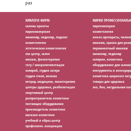
раз
КАТАЛОГИ ФИРМ
МАРКИ ПРОФЕССИОНАЛЬН
салоны красоты
парикмахерам
парикмахерские
косметология
маникюр, педикюр, подолог
инъек.препараты, пилин
косметология
макияж, краски для ресн
эстетическая косметология
перманентный макияж
спа центр, салон
маникюр, педикюр
массаж, физиотерапия
солярии, косметика
тату / микропигментация
оборудование для салоно
солярий, студия загара
инструменты и аксессуар
студия стиля, визажа
косметика широкого потр
нетрад. медицина, психотерапия
товары для здоровья
центры здоровья, реабилитация
эко, био, натуральная ко
спортивный центр
распространитель косметики
поставщик оборудования
производитель косметики
магазин косметики
учебный и образ.центр
профессион. ассоциации