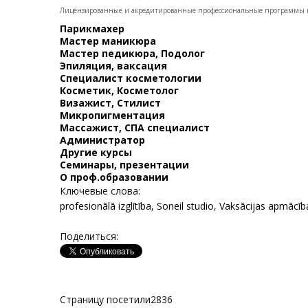
Лицензированные и акредитированные профессиональные программы в
Парикмахер
Мастер маникюра
Мастер педикюра, Подолог
Эпиляция, ваксация
Специалист косметологии
Косметик, Косметолог
Визажист, Стилист
Микропигментация
Массажист, СПА специалист
Администратор
Другие курсы
Семинары, презентации
О проф.образовании
Ключевые слова:
profesionālā izglītība
,
Soneil studio
,
Vaksācijas apmācīb
Поделиться:
Страницу посетили
2836