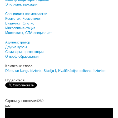
Эпиляция, ваксация
Специалист косметологии
Косметик, Косметолог
Визажист, Стилист
Микропигментация
Массажист, СПА специалист
Администратор
Другие курсы
Семинары, презентации
О проф.образовании
Ключевые слова:
Dāmu un kungu frizieris
,
Studija I
,
Kvalifikācijas celšana frizieriem
Поделиться:
Страницу посетили
4280
раз