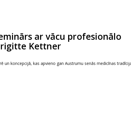
eminārs ar vācu profesionālo
igitte Kettner
urē un koncepcijā, kas apvieno gan Austrumu senās medicīnas tradīcij