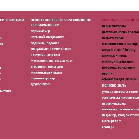
ОЙ КОСМЕТИКИ:
ПРОФЕССИОНАЛЬНОЕ ОБРАЗОВАНИЕ ПО
СЕМИНАРЫ, ОБУЧЕНИЕ
СПЕЦИАЛЬНОСТЯМ:
парикмахерам
парикмахер
ногтевым специалиста
ногтевой специалист
ги
косметология
педикюр, подолог
иц
инъекционные методы
специалист косметологии
массаж / спа / beauty
косметик, эстетист
макияж / стиль
массажист, спа специалист
эпиляция, ваксация
эпиляция, ваксация
в
руководство салоном
микропигментация
ы
другие
администратор
.
семинары для женщин
другие курсы
ПОЛЕЗНО ЗНАТЬ
сметика
уход за лицом и телом
эстетическая косметол
парикмахерам
маникюр, дизайн ногт
педикюр, уход за стопо
мастеркласс
словарь