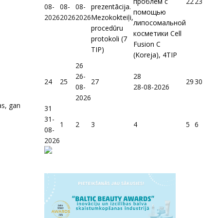
проблем с
22
23
08-
08-
08-
prezentācija.
помощью
2026
2026
2026
Mezokokteiļi,
липосомальной
procedūru
косметики Cell
protokoli (7
Fusion C
TIP)
(Koreja), 4TIP
26
26-
28
24
25
27
29
30
08-
28-08-2026
2026
as, gan
31
31-
1
2
3
4
5
6
08-
2026