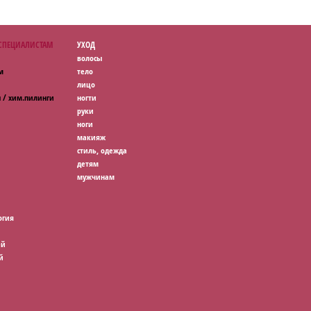
 СПЕЦИАЛИСТАМ
УХОД
волосы
м
тело
лицо
 / хим.пилинги
ногти
руки
ноги
макияж
стиль, одежда
детям
мужчинам
огия
ей
й