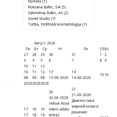
Nofrete
(1)
Roksana Baltic, SIA
(5)
Salonshop Baltic, AS
(2)
Soneil Studio
(7)
Turība, Estētiskā kosmetoloģija
(1)
Август
2026
Пн
Вт
Ср
Чт
Пн
Сб
Вс
27
28
29
30
31
1
2
3
4
5
6
7
8
9
10
11
12
10-
11-
12-
13
14
15
16
08-
08-
08-
13-08-2026
14-08-2026
2026
2026
2026
21
20
21-08-2026
20-08-2026
Диагностика
Yellow Rose
жирной кожи и
17
18
19
mikro adatu
решение
17-
18-
19-
ierīces