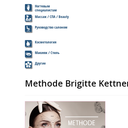
Ногтевым
специалистам
Массаж / СПА / Beauty
Руководство салоном
Косметология
Макияж / Стиль
Другие
Methode Brigitte Kettne