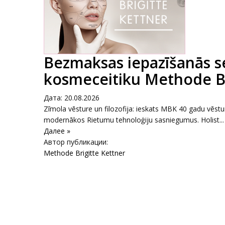
Bezmaksas iepazīšanās s
kosmeceitiku Methode Br
Дата: 20.08.2026
Zīmola vēsture un filozofija: ieskats MBK 40 gadu vēst
modernākos Rietumu tehnoloģiju sasniegumus. Holist...
Далее »
Автор публикации:
Methode Brigitte Kettner