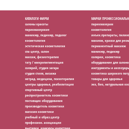
КАТАЛОГИ ФИРМ
МАРКИ ПРОФЕССИОНАЛЬН
салоны красоты
парикмахерам
парикмахерские
косметология
маникюр, педикюр, подолог
инъек.препараты, пилин
косметология
макияж, краски для ресн
эстетическая косметология
перманентный макияж
спа центр, салон
маникюр, педикюр
массаж, физиотерапия
солярии, косметика
тату / микропигментация
оборудование для салоно
солярий, студия загара
инструменты и аксессуар
студия стиля, визажа
косметика широкого потр
нетрад. медицина, психотерапия
товары для здоровья
центры здоровья, реабилитация
эко, био, натуральная ко
спортивный центр
распространитель косметики
поставщик оборудования
производитель косметики
магазин косметики
учебный и образ.центр
профессион. ассоциации
выставки, конкурсы индустрии