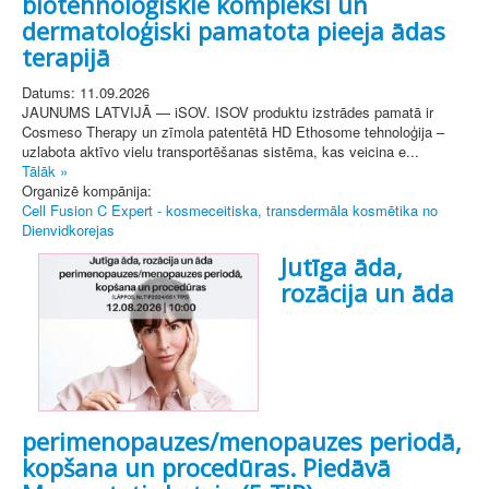
biotehnoloģiskie kompleksi un
dermatoloģiski pamatota pieeja ādas
terapijā
Datums: 11.09.2026
JAUNUMS LATVIJĀ — iSOV. ISOV produktu izstrādes pamatā ir
Cosmeso Therapy un zīmola patentētā HD Ethosome tehnoloģija –
uzlabota aktīvo vielu transportēšanas sistēma, kas veicina e...
Tālāk »
Organizē kompānija:
Cell Fusion C Expert - kosmeceitiska, transdermāla kosmētika no
Dienvidkorejas
Jutīga āda,
rozācija un āda
perimenopauzes/menopauzes periodā,
kopšana un procedūras. Piedāvā