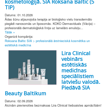
kosmetoloģijā. SIA Roksana Baltic (5
TIP)
Datums: 01.10.2026
Ādas šūnu atjaunojoša terapija ar bioloģisko vielu transdermālo
piegādi nanosomās un liposomās. KOKO Dermaviduals (Vācija) –
profesionālā dermatoloģiskā līnija uz lamelāro emulsiju...
Tālāk »
Organizē kompānija:
Roksana Baltic SIA > profesionālā ārstnieciskā kosmētika un
estētiskā medicīna
Lira Clinical
vebinārs
estētiskās
medicīnas
speciālistiem
latviešu valodā.
Piedāvā SIA
Beauty Baltikum
Datums: 02.09.2026
Aicinām pievienoties bezmaksas Lira Clinical tiešsaistes apmācībām!