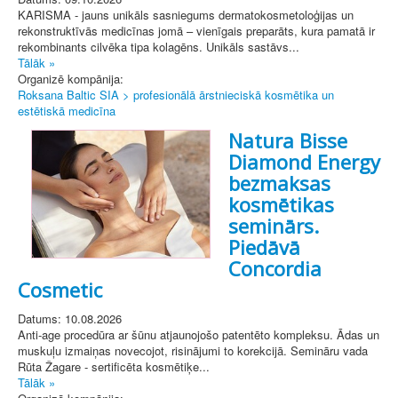
KARISMA - jauns unikāls sasniegums dermatokosmetoloģijas un
rekonstruktīvās medicīnas jomā – vienīgais preparāts, kura pamatā ir
rekombinants cilvēka tipa kolagēns. Unikāls sastāvs...
Tālāk »
Organizē kompānija:
Roksana Baltic SIA > profesionālā ārstnieciskā kosmētika un
estētiskā medicīna
Natura Bisse
Diamond Energy
bezmaksas
kosmētikas
seminārs.
Piedāvā
Concordia
Cosmetic
Datums: 10.08.2026
Anti-age procedūra ar šūnu atjaunojošo patentēto kompleksu. Ādas un
muskuļu izmaiņas novecojot, risinājumi to korekcijā. Semināru vada
Rūta Žagare - sertificēta kosmētiķe...
Tālāk »