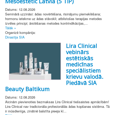
Mesoestetic Latvia (5 TIP)
Datums: 12.08.2026
Seminārā uzzināsi: ādas novērtēšana, risinājumu piemeklēšana;
hormonu ietekme uz ādas stāvokli; atbilstošas terapijas metodes
izvēles principi; ārstēšanas metodes kontrindikācijas,...
Tālāk »
Organizē kompānija:
Dinastija SIA
Lira Clinical
vebinārs
estētiskās
medicīnas
speciālistiem
krievu valodā.
Piedāvā SIA
Beauty Baltikum
Datums: 12.08.2026
Aicinām pievienoties bezmaksas Lira Clinical tiešsaistes apmācībām!
Lira Clinical nav tradicionāla profesionālās ādas kopšanas sistēma. Tā
ir mūsdienīga, zinātnē balstīta pieeja kl...