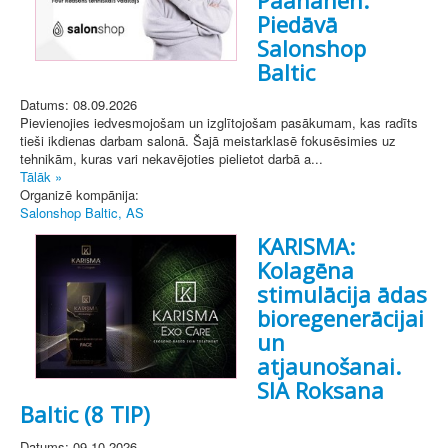
Piedāvā
Salonshop
Baltic
Datums: 08.09.2026
Pievienojies iedvesmojošam un izglītojošam pasākumam, kas radīts
tieši ikdienas darbam salonā. Šajā meistarklasē fokusēsimies uz
tehnikām, kuras vari nekavējoties pielietot darbā a...
Tālāk »
Organizē kompānija:
Salonshop Baltic, AS
KARISMA:
Kolagēna
stimulācija ādas
bioregenerācijai
un
atjaunošanai.
SIA Roksana
Baltic (8 TIP)
Datums: 09.10.2026