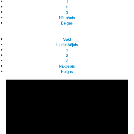
1
2
3
Nākošais
Beigas
Sākt
Iepriekšējais
1
2
3
Nākošais
Beigas