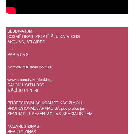
SLUDINĀJUMI
KOSMĒTIKAS IZPLATĪTĀJU KATALOGS
AKCIJAS, ATLAIDES
.
PAR MUMS
.
Konfidencialitātes politika
.
www.e-beauty.lv (desktop)
SALONU KATALOGS
MĀCĪBU CENTRI
.
PROFESIONĀLAS KOSMĒTIKAS ZĪMOLI
PROFESIONĀLĀ APMĀCĪBA pēc profesijām:
SEMINĀRI, PREZENTĀCIJAS SPECIĀLISTIEM
.
NOZARES ZIŅAS
BEAUTY ZIŅAS