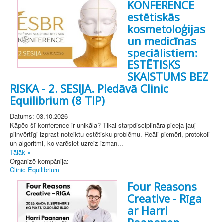
KONFERENCE
estētiskās
kosmetoloģijas
un medicīnas
speciālistiem:
ESTĒTISKS
SKAISTUMS BEZ
RISKA - 2. SESIJA. Piedāvā Clinic
Equilibrium (8 TIP)
Datums: 03.10.2026
Kāpēc šī konference ir unikāla? Tikai starpdisciplināra pieeja ļauj
pilnvērtīgi izprast noteiktu estētisku problēmu. Reāli piemēri, protokoli
un algoritmi, ko varēsiet uzreiz izman...
Tālāk »
Organizē kompānija:
Clinic Equilibrium
Four Reasons
Creative - Rīga
ar Harri
Paananen.