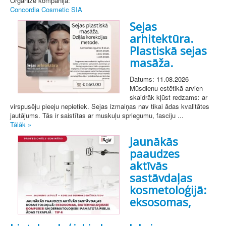
Organizē kompānija:
Concordia Cosmetic SIA
Sejas
arhitektūra.
Plastiskā sejas
masāža.
Datums: 11.08.2026
Mūsdienu estētikā arvien
skaidrāk kļūst redzams: ar
virspusēju pieeju nepietiek. Sejas izmaiņas nav tikai ādas kvalitātes
jautājums. Tās ir saistītas ar muskuļu spriegumu, fasciju ...
Tālāk »
Jaunākās
paaudzes
aktīvās
sastāvdaļas
kosmetoloģijā:
eksosomas,