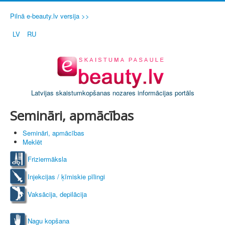
Pilnā e-beauty.lv versija >>
LV
RU
Latvijas skaistumkopšanas nozares informācijas portāls
Semināri, apmācības
Semināri, apmācības
Meklēt
Friziermāksla
Injekcijas / ķīmiskie pīlingi
Vaksācija, depilācija
Nagu kopšana