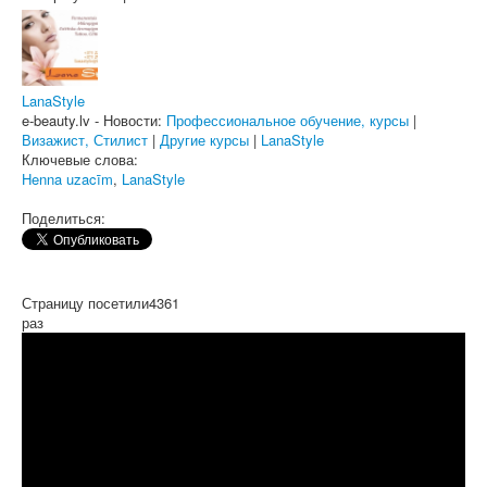
LanaStyle
e-beauty.lv - Новости:
Профессиональное обучение, курсы
|
Визажист, Стилист
|
Другие курсы
|
LanaStyle
Ключевые слова:
Henna uzacīm
,
LanaStyle
Поделиться:
Страницу посетили
4361
раз