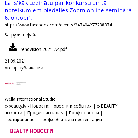
Lai sīkāk uzzinātu par konkursu un tā
noteikumiem piedalies Zoom online seminārā
6. oktobrī:
https://www.facebook.com/events/247404277238874
Загрузить файл
:
TrendVision 2021_A4.pdf
21.09.2021
Автор публикации:
Wella International Studio
e-beauty.lv - Новости:
Новости и события
|
e-BEAUTY
новости
|
Профессионалам
|
Проф.новости
|
Тестирование
|
Проф.события и презентации
BEAUTY НОВОСТИ