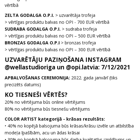
vērtībā
ZELTA GODALGA O.P.I.
> uzvarētāja trofeja
> vērtīgas produktu balvas no OPI - 700 EUR vērtībā
SUDRABA GODALGA O.P.I.
> sudraba trofeja
> vērtīgas produktu balvas no OPI – 500 EUR vērtībā
BRONZAS GODALGA O.P.I
> bronzas trofeja
> vērtīgas produktu balvas no OPI – 300 EUR vērtībā
UZVARĒTĀJU PAZIŅOŠANA INSTAGRAM
@wellastudioriga un @opi.latvia: 7/12/2021
APBALVOŠANAS CEREMONIJA:
2022. gada janvārī (tiks
precizēts datums)
KO TIESNEŠI VĒRTĒS?
20% no vērtējuma būs online vērtējums
80% no vērtējuma būs tiesnešu vērtējums
COLOR ARTIST kategorijā - krāsas rezultāts:
• 40% no kopējā balsojuma būs krāsas/krāsu izvēle un atbilstība
modeļa īpašībām, acu un ādas krāsai
• 30% no kopējā balsojuma būs darba kvalitatīvs izpildījums un