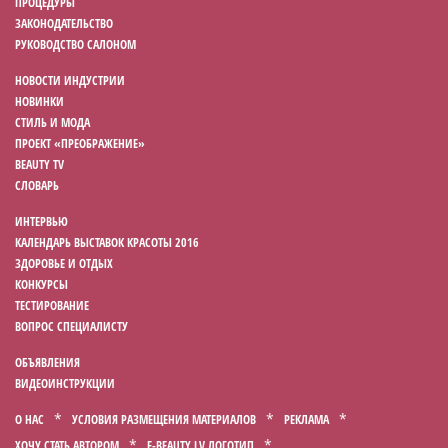
ПРОЦЕДУРЫ
ЗАКОНОДАТЕЛЬСТВО
РУКОВОДСТВО САЛОНОМ
НОВОСТИ ИНДУСТРИИ
НОВИНКИ
СТИЛЬ И МОДА
ПРОЕКТ «ПРЕОБРАЖЕНИЕ»
BEAUTY TV
СЛОВАРЬ
ИНТЕРВЬЮ
КАЛЕНДАРЬ ВЫСТАВОК КРАСОТЫ 2016
ЗДОРОВЬЕ И ОТДЫХ
КОНКУРСЫ
ТЕСТИРОВАНИЕ
ВОПРОС СПЕЦИАЛИСТУ
ОБЪЯВЛЕНИЯ
ВИДЕОИНСТРУКЦИИ
О НАС
УСЛОВИЯ РАЗМЕЩЕНИЯ МАТЕРИАЛОВ
РЕКЛАМА
ХОЧУ СТАТЬ АВТОРОМ
E-BEAUTY.LV ЛОГОТИП