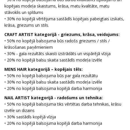
kopējais modeļa skaistums, krāsa, matu kvalitāte, matu
stāvoklis un spīdums
• 30% no kopējā vērtējuma sastādīs kopējais pabeigtais izskats,
krāsa, griezums un stils.
CRAFT ARTIST kategorijā - griezums, krāsa, veidojums:
• 50% no kopējā balsojuma būs radošs griezums / stils /
krāsošanas paņēmieniem
• 30% - gala rezultāts skaisti izstrādāts un vispārējā vīzija
• 20% no kopējā balsu skaita sastādīs modeļa izvēle
MENS HAIR kategorijā – kopējais tēls:
• 50% no kopējā balsojuma būs par gala rezultātu
• 30% no kopējā balsu skaita sastādīs modeļa izvēle
• 20% no kopējā balsojuma kopējā darba harmonija
NAIL ARTIST kategorijā - radošums un tehnika:
• 50% no kopējā balsojuma tiks vērtētas darba tehnikas, krāsu
izvēle un dizains
• 30% sastādīs kopējā vīzija
• 20% no kopējā balsojuma kopējā darba harmonija