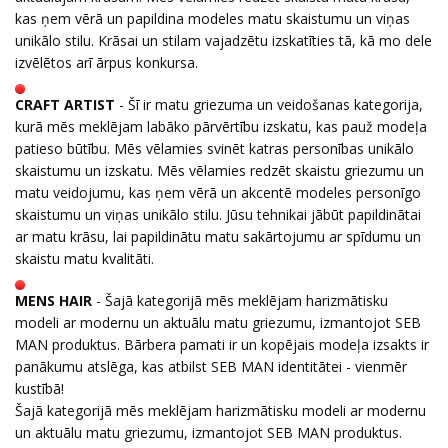
kas ņem vērā un papildina modeles matu skaistumu un viņas
unikālo stilu. Krāsai un stilam vajadzētu izskatīties tā, kā mo dele
izvēlētos arī ārpus konkursa.
CRAFT ARTIST
- Šī ir matu griezuma un veidošanas kategorija,
kurā mēs meklējam labāko pārvērtību izskatu, kas pauž modeļa
patieso būtību. Mēs vēlamies svinēt katras personības unikālo
skaistumu un izskatu. Mēs vēlamies redzēt skaistu griezumu un
matu veidojumu, kas ņem vērā un akcentē modeles personīgo
skaistumu un viņas unikālo stilu. Jūsu tehnikai jābūt papildinātai
ar matu krāsu, lai papildinātu matu sakārtojumu ar spīdumu un
skaistu matu kvalitāti.
MENS HAIR
- Šajā kategorijā mēs meklējam harizmātisku
modeli ar modernu un aktuālu matu griezumu, izmantojot SEB
MAN produktus. Bārbera pamati ir un kopējais modeļa izsakts ir
panākumu atslēga, kas atbilst SEB MAN identitātei - vienmēr
kustībā!
Šajā kategorijā mēs meklējam harizmātisku modeli ar modernu
un aktuālu matu griezumu, izmantojot SEB MAN produktus.