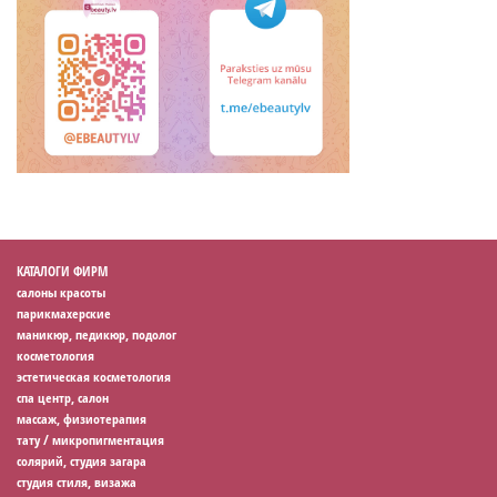
КАТАЛОГИ ФИРМ
салоны красоты
парикмахерские
маникюр, педикюр, подолог
косметология
эстетическая косметология
спа центр, салон
массаж, физиотерапия
тату / микропигментация
солярий, студия загара
студия стиля, визажа