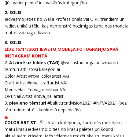
(Jūs variet piedalīties vairākās kategorijās).
2. SOLIS
Iedvesmojieties no Wella Professionals vai O.P.I trendiem un
radiet unikālu tēlu, kas demonstrē nozīmīgas izmaiņas modeļa
matos vai nagu dizainu.
3. SOLIS
LĪDZ 15/11/2021 IEVIETO MODEĻA FOTOGRĀFIJU SAVĀ
INSTAGRAM KONTĀ
2.
Atzīmē uz bildes (TAG)
@wellastudioriga un izmanto
tēmturi atbilstoši kategorijai –
Color Artist #ntva_colorartist VAI
Craft Artist #ntva_craftartist VAI
Men`s Hair #ntva_menshair VAI
OPI Nail Artist #ntva_nailartist
3.
pievieno tēmturi
#baltictrendvision2021 #NTVA2021 (bez
tēmturiem attēls konkursā nepiedalās)
COLOR ARTIST
- Šī ir krāsu kategorija, kurā mēs meklējam
matu krāsu iedvesmojo ties no krāsu paletes un šobrīd
aktuālajām krāsām. Mēs vēlamies redzēt skaistu matu krāsu,