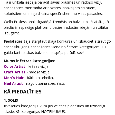
Tā ir unikāla iespēja parādīt savas prasmes un radošo vīziju,
sacenšoties meistarībā ar nozares labākajiem stilistiem,
koloristiem un nagu dizaina speciālistiem no visas pasaules.
Wella Professionals ikgadējā TrendVision balva ir plaši atzīta, tā
piedāvā iespaidīgu platformu patiesi radošām idejām un tālākai
izaugsmei.
Piedalieties šajā starptautiskajā konkursā un izbaudiet aizrautīgo
sacensību garu, sacenšoties vienā no četrām kategorijām. Jūs
gaida fantastiskas balvas un iespēja parādīt sevi!
Mums ir četras kategorijas:
Color Artist
- krāsas vīzija,
Craft Artist
- radošā vīzija,
Men`s Hair
- bārbera tehnika,
Nail Artist
- nagu dizaina speciālists
KĀ PIEDALĪTIES
1. SOLIS
Izvēlieties kategoriju, kurā Jūs vēlaties piedalīties un uzmanīgi
izlasiet šīs kategorijas NOTEIKUMUS.