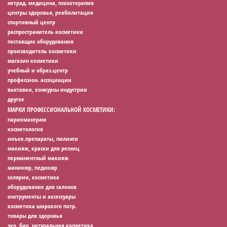
нетрад. медицина, психотерапия
центры здоровья, реабилитация
спортивный центр
распространитель косметики
поставщик оборудования
производитель косметики
магазин косметики
учебный и образ.центр
профессион. ассоциации
выставки, конкурсы индустрии
другое
МАРКИ ПРОФЕССИОНАЛЬНОЙ КОСМЕТИКИ:
парикмахерам
косметология
инъек.препараты, пилинги
макияж, краски для ресниц
перманентный макияж
маникюр, педикюр
солярии, косметика
оборудование для салонов
инструменты и аксессуары
косметика широкого потр.
товары для здоровья
эко, био, натуральная косметика