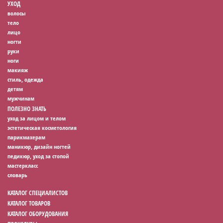
УХОД
волосы
тело
лицо
ногти
руки
ноги
макияж
стиль, одежда
детям
мужчинам
ПОЛЕЗНО ЗНАТЬ
уход за лицом и телом
эстетическая косметология
парикмахерам
маникюр, дизайн ногтей
педикюр, уход за стопой
мастеркласс
словарь
КАТАЛОГ СПЕЦИАЛИСТОВ
КАТАЛОГ ТОВАРОВ
КАТАЛОГ ОБОРУДОВАНИЯ