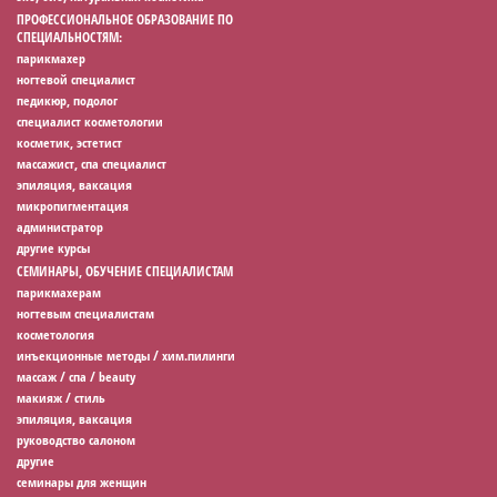
ПРОФЕССИОНАЛЬНОЕ ОБРАЗОВАНИЕ ПО
СПЕЦИАЛЬНОСТЯМ:
парикмахер
ногтевой специалист
педикюр, подолог
специалист косметологии
косметик, эстетист
массажист, спа специалист
эпиляция, ваксация
микропигментация
администратор
другие курсы
СЕМИНАРЫ, ОБУЧЕНИЕ СПЕЦИАЛИСТАМ
парикмахерам
ногтевым специалистам
косметология
инъекционные методы / хим.пилинги
массаж / спа / beauty
макияж / стиль
эпиляция, ваксация
руководство салоном
другие
семинары для женщин