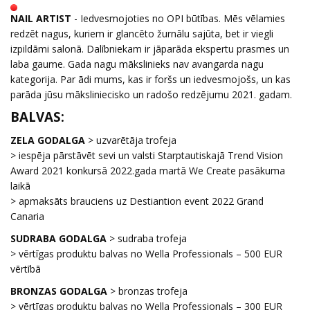
NAIL ARTIST
- Iedvesmojoties no OPI būtības. Mēs vēlamies
redzēt nagus, kuriem ir glancēto žurnālu sajūta, bet ir viegli
izpildāmi salonā. Dalībniekam ir jāparāda ekspertu prasmes un
laba gaume. Gada nagu mākslinieks nav avangarda nagu
kategorija. Par ādi mums, kas ir foršs un iedvesmojošs, un kas
parāda jūsu māksliniecisko un radošo redzējumu 2021. gadam.
BALVAS:
ZELA GODALGA
> uzvarētāja trofeja
> iespēja pārstāvēt sevi un valsti Starptautiskajā Trend Vision
Award 2021 konkursā 2022.gada martā We Create pasākuma
laikā
> apmaksāts brauciens uz Destiantion event 2022 Grand
Canaria
SUDRABA GODALGA
> sudraba trofeja
> vērtīgas produktu balvas no Wella Professionals – 500 EUR
vērtībā
BRONZAS GODALGA
> bronzas trofeja
> vērtīgas produktu balvas no Wella Professionals – 300 EUR