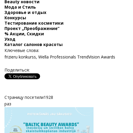
Beauty новости
Мода и Стиль
Здоровье и отдых
Конкурсы
Тестирование косметики
Проект „Преображение”
% Акции, Скидки
Уход
Каталог салонов красоты
Ключевые слова:
frizieru konkurss
,
Wella Professionals TrendVision Awards
Поделиться:
Страницу посетили
1928
раз