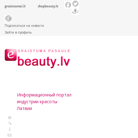
grozionamai.lt
shopbeauty.lv
Подписаться на новости
Зайти в профиль
Информационный портал
индустрии красоты
Латвии