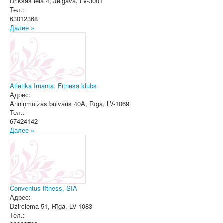
Driksas iela 4
,
Jelgava
, LV-3001
Тел.:
63012368
Далее »
Atletika Imanta, Fitnesa klubs
Адрес:
Anniņmuižas bulvāris 40A
,
Rīga
, LV-1069
Тел.:
67424142
Далее »
Conventus fitness, SIA
Адрес:
Dzirciema 51
,
Rīga
, LV-1083
Тел.: