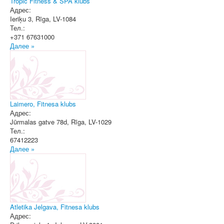
Tropic Fitness & SPA klubs
Адрес:
Ieriķu 3
,
Rīga
, LV-1084
Тел.:
+371 67631000
Далее »
Laimero, Fitnesa klubs
Адрес:
Jūrmalas gatve 78d
,
Rīga
, LV-1029
Тел.:
67412223
Далее »
Atletika Jelgava, Fitnesa klubs
Адрес: