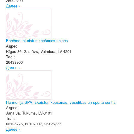
26992799
Далее »
Bohēma, skaistumkopšanas salons
Адрес:
Rīgas 36, 2. stāvs
,
Valmiera
, LV-4201
Тел.:
26433900
Далее »
Harmonija SPA, skaistumkopšanas, veselības un sporta centrs
Адрес:
Jāņa 3a
,
Tukums
, LV-3101
Тел.:
63125775, 63107007, 26125777
Далее »