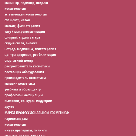
маникюр, педикюр, подолог
косметология
эстетическая косметология
спа центр, салон
массаж, физиотерапия
тату / микропигментация
солярий, студия загара
студия стиля, визажа
нетрад. медицина, психотерапия
центры здоровья, реабилитация
спортивный центр
распространитель косметики
поставщик оборудования
производитель косметики
магазин косметики
учебный и образ.центр
профессион. ассоциации
выставки, конкурсы индустрии
другое
МАРКИ ПРОФЕССИОНАЛЬНОЙ КОСМЕТИКИ:
парикмахерам
косметология
инъек.препараты, пилинги
макияж, краски для ресниц