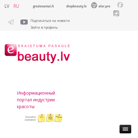
LV
RU
grozionamai.lt
shopbeauty.lv
alor.pro
Подписаться на новости
Зайти в профиль
Информационный
портал индустрии
красоты