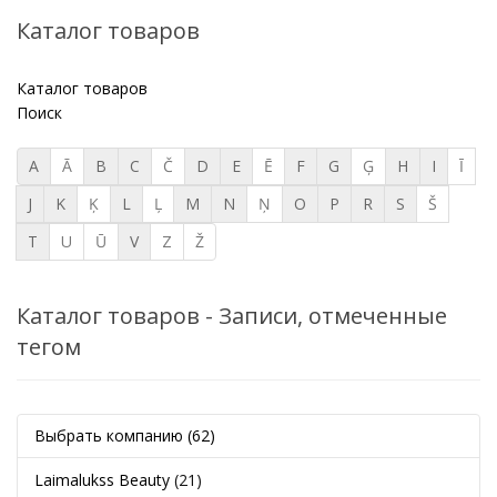
Каталог товаров
Каталог товаров
Поиск
A
Ā
B
C
Č
D
E
Ē
F
G
Ģ
H
I
Ī
J
K
Ķ
L
Ļ
M
N
Ņ
O
P
R
S
Š
T
U
Ū
V
Z
Ž
Каталог товаров - Записи, отмеченные
тегом
Выбрать компанию
(62)
Laimalukss Beauty
(21)