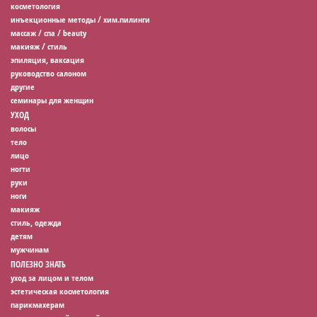
косметология
инъекционные методы / хим.пилинги
массаж / спа / beauty
макияж / стиль
эпиляция, ваксация
руководство салоном
другие
семинары для женщин
УХОД
волосы
тело
лицо
ногти
руки
ноги
макияж
стиль, одежда
детям
мужчинам
ПОЛЕЗНО ЗНАТЬ
уход за лицом и телом
эстетическая косметология
парикмахерам