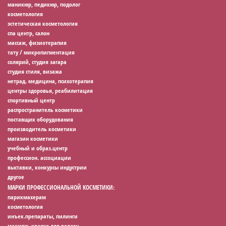
маникюр, педикюр, подолог
косметология
эстетическая косметология
спа центр, салон
массаж, физиотерапия
тату / микропигментация
солярий, студия загара
студия стиля, визажа
нетрад. медицина, психотерапия
центры здоровья, реабилитация
спортивный центр
распространитель косметики
поставщик оборудования
производитель косметики
магазин косметики
учебный и образ.центр
профессион. ассоциации
выставки, конкурсы индустрии
другое
МАРКИ ПРОФЕССИОНАЛЬНОЙ КОСМЕТИКИ:
парикмахерам
косметология
инъек.препараты, пилинги
макияж, краски для ресниц