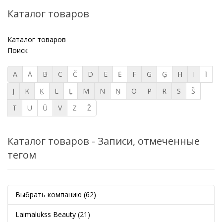
Каталог товаров
Каталог товаров
Поиск
A
Ā
B
C
Č
D
E
Ē
F
G
Ģ
H
I
Ī
J
K
Ķ
L
Ļ
M
N
Ņ
O
P
R
S
Š
T
U
Ū
V
Z
Ž
Каталог товаров - Записи, отмеченные
тегом
Выбрать компанию
(62)
Laimalukss Beauty
(21)