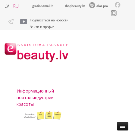
LV
RU
grozionamai.lt
shopbeauty.lv
alor.pro
Подписаться на новости
Зайти в профиль
Информационный
портал индустрии
красоты