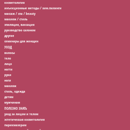
косметология
инъекционные методы / хим.пилинги
массаж / спа / beauty
макияж / стиль
эпиляция, ваксация
руководство салоном
другие
семинары для женщин
УХОД
волосы
тело
лицо
ногти
руки
ноги
макияж
стиль, одежда
детям
мужчинам
ПОЛЕЗНО ЗНАТЬ
уход за лицом и телом
эстетическая косметология
парикмахерам