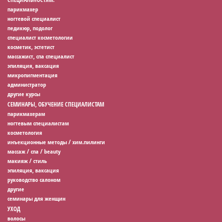
парикмахер
ногтевой специалист
педикюр, подолог
специалист косметологии
косметик, эстетист
массажист, спа специалист
эпиляция, ваксация
микропигментация
администратор
другие курсы
СЕМИНАРЫ, ОБУЧЕНИЕ СПЕЦИАЛИСТАМ
парикмахерам
ногтевым специалистам
косметология
инъекционные методы / хим.пилинги
массаж / спа / beauty
макияж / стиль
эпиляция, ваксация
руководство салоном
другие
семинары для женщин
УХОД
волосы