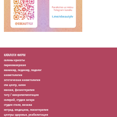
КАТАЛОГИ ФИРМ
салоны красоты
парикмахерские
маникюр, педикюр, подолог
косметология
эстетическая косметология
спа центр, салон
массаж, физиотерапия
тату / микропигментация
солярий, студия загара
студия стиля, визажа
нетрад. медицина, психотерапия
центры здоровья, реабилитация