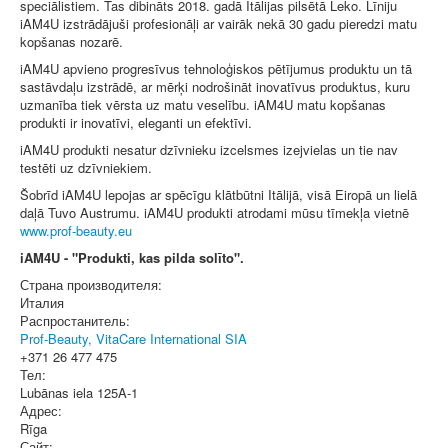
speciālistiem. Tas dibināts 2018. gadā Itālijas pilsētā Leko. Līniju
iAM4U izstrādājuši profesionāļi ar vairāk nekā 30 gadu pieredzi matu
kopšanas nozarē.
iAM4U apvieno progresīvus tehnoloģiskos pētījumus produktu un tā
sastāvdaļu izstrādē, ar mērķi nodrošināt inovatīvus produktus, kuru
uzmanība tiek vērsta uz matu veselību. iAM4U matu kopšanas
produkti ir inovatīvi, eleganti un efektīvi.
iAM4U produkti nesatur dzīvnieku izcelsmes izejvielas un tie nav
testēti uz dzīvniekiem.
Šobrīd iAM4U lepojas ar spēcīgu klātbūtni Itālijā, visā Eiropā un lielā
daļā Tuvo Austrumu. iAM4U produkti atrodami mūsu tīmekļa vietnē
www.prof-beauty.eu
iAM4U - "Produkti, kas pilda solīto".
Страна производителя:
Италия
Распростанитель:
Prof-Beauty, VitaCare International SIA
+371 26 477 475
Тел:
Lubānas iela 125A-1
Адрес:
Rīga
Сайт: