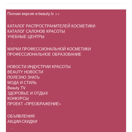
Полная версия e-beauty.lv >>
.
КАТАЛОГ РАСПРОСТРАНИТЕЛЕЙ КОСМЕТИКИ
КАТАЛОГ САЛОНОВ КРАСОТЫ
УЧЕБНЫЕ ЦЕНТРЫ
.
МАРКИ ПРОФЕССИОНАЛЬНОЙ КОСМЕТИКИ
ПРОФЕССИОНАЛЬНОЕ ОБРАЗОВАНИЕ
.
НОВОСТИ ИНДУСТРИИ КРАСОТЫ
BEAUTY НОВОСТИ
ПОЛЕЗНО ЗНАТЬ
МОДА И СТИЛЬ
Beauty TV
ЗДОРОВЬЕ И ОТДЫХ
КОНКУРСЫ
ПРОЕКТ «ПРЕОБРАЖЕНИЕ»
.
ОБЪЯВЛЕНИЯ
АКЦИИ-СКИДКИ
.