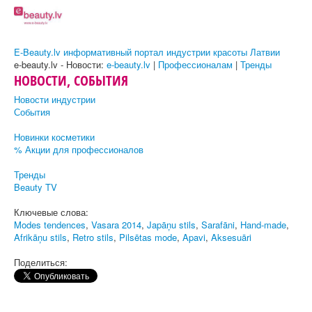
E-Beauty.lv информативный портал индустрии красоты Латвии
e-beauty.lv - Новости:
e-beauty.lv
|
Профессионалам
|
Тренды
НОВОСТИ, СОБЫТИЯ
Новости индустрии
События
Новинки косметики
% Акции для профессионалов
Тренды
Beauty TV
Ключевые слова:
Modes tendences
,
Vasara 2014
,
Japāņu stils
,
Sarafāni
,
Hand-made
,
Afrikāņu stils
,
Retro stils
,
Pilsētas mode
,
Apavi
,
Aksesuāri
Поделиться: