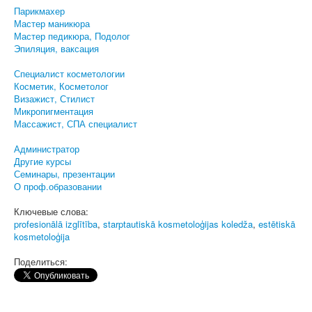
Парикмахер
Мастер маникюра
Мастер педикюра, Подолог
Эпиляция, ваксация
Специалист косметологии
Косметик, Косметолог
Визажист, Стилист
Микропигментация
Массажист, СПА специалист
Администратор
Другие курсы
Семинары, презентации
О проф.образовании
Ключевые слова:
profesionālā izglītība
,
starptautiskā kosmetoloģijas koledža
,
estētiskā
kosmetoloģija
Поделиться: