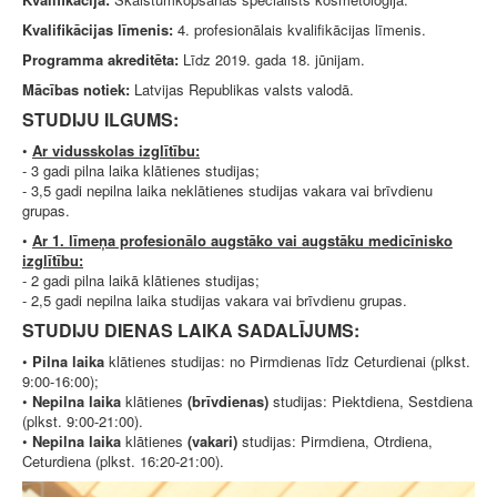
Kvalifikācijas līmenis:
4. profesionālais kvalifikācijas līmenis.
Programma akreditēta:
Līdz 2019. gada 18. jūnijam.
Mācības notiek:
Latvijas Republikas valsts valodā.
STUDIJU ILGUMS:
•
Ar vidusskolas izglītību:
- 3 gadi pilna laika klātienes studijas;
- 3,5 gadi nepilna laika neklātienes studijas vakara vai brīvdienu
grupas.
•
Ar 1. līmeņa profesionālo augstāko vai augstāku medicīnisko
izglītību:
- 2 gadi pilna laikā klātienes studijas;
- 2,5 gadi nepilna laika studijas vakara vai brīvdienu grupas.
STUDIJU DIENAS LAIKA SADALĪJUMS:
•
Pilna laika
klātienes studijas: no Pirmdienas līdz Ceturdienai (plkst.
9:00-16:00);
•
Nepilna laika
klātienes
(brīvdienas)
studijas: Piektdiena, Sestdiena
(plkst. 9:00-21:00).
•
Nepilna laika
klātienes
(vakari)
studijas: Pirmdiena, Otrdiena,
Ceturdiena (plkst. 16:20-21:00).