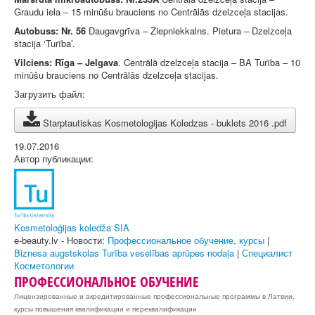
Graudu iela – 15 minūšu brauciens no Centrālās dzelzceļa stacijas.
Autobuss: Nr. 56
Daugavgrīva – Ziepniekkalns. Pietura – Dzelzceļa
stacija ‘Turība’.
Vilciens: Rīga – Jelgava
. Centrālā dzelzceļa stacija – BA Turība – 10
minūšu brauciens no Centrālās dzelzceļa stacijas.
Загрузить файл
:
Starptautiskas Kosmetologijas Koledzas - buklets 2016 .pdf
19.07.2016
Автор публикации:
Kosmetoloģijas koledža SIA
e-beauty.lv - Новости:
Профессиональное обучение, курсы
|
Biznesa augstskolas Turība veselības aprūpes nodaļa
|
Специалист
Косметологии
ПРОФЕССИОНАЛЬНОЕ ОБУЧЕНИЕ
Лицензированные и акредитированные профессиональные программы в Латвии,
курсы повышения квалификации и переквалификации