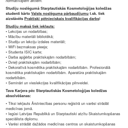
normatīvajiem aktiem.
Studiju noslēgumā Starptautiskās Kosmetoloģijas koledžas
studenti kārto
Valsts noslēguma pārbaudījumu
t.sk. tiek
aizstāvēts
Praktiski pētnieciskais kvalifikācijas darbs
!
Studiju maksā tiek iekļauts:
• Lekcijas un nodarbības;
• Mācību materiāli bibliotēkā;
• Studiju un lekciju izdales materiāli;
• WiFi bezmaksas pieeja;
• Studenta ISIC karte;
• Darba apģērbs praktiskajām nodarbībām;
• Dvieļi praktiskajām nodarbībām;
• Dekoratīvā kosmētika praktiskajām nodarbībām. Profesionālā
kosmētika praktiskajām nodarbībām. Aparatūra praktiskajām
nodarbībām.
• Semināri un vieslekcijas kvalifikācijas pilnveidei.
Tava Karjera pēc Starptautiskās Kosmetoloģijas koledžas
absolvēšanas:
• Tiksi iekļauts Ārstniecības personu reģistrā un varēsi strādāt
medicīnas jomā.
• Iegūsi Latvijas Republikā un Starptautiski atzītu Skaistumkopšanas
speciālista diplomu.
• Varēsi strādāt dažādos medicīnas centros un skaistumkopšanas