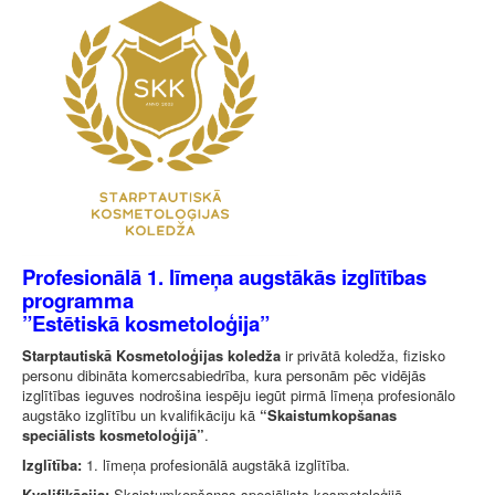
Profesionālā 1. līmeņa augstākās izglītības
programma
”Estētiskā kosmetoloģija”
Starptautiskā Kosmetoloģijas koledža
ir privātā koledža, fizisko
personu dibināta komercsabiedrība, kura personām pēc vidējās
izglītības ieguves nodrošina iespēju iegūt pirmā līmeņa profesionālo
augstāko izglītību un kvalifikāciju kā
“Skaistumkopšanas
speciālists kosmetoloģijā”
.
Izglītība:
1. līmeņa profesionālā augstākā izglītība.
Kvalifikācija:
Skaistumkopšanas speciālists kosmetoloģijā.