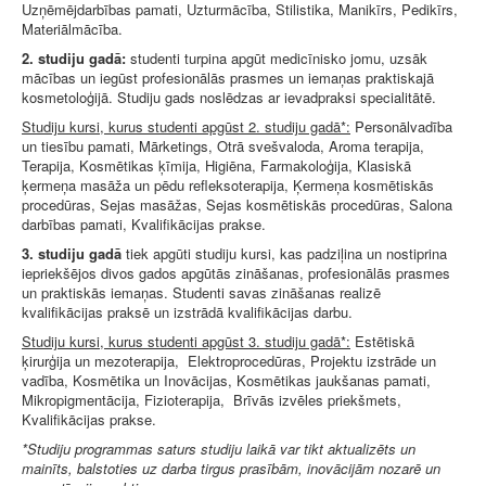
Uzņēmējdarbības pamati, Uzturmācība, Stilistika, Manikīrs, Pedikīrs,
Materiālmācība.
2. studiju gadā:
studenti turpina apgūt medicīnisko jomu, uzsāk
mācības un iegūst profesionālās prasmes un iemaņas praktiskajā
kosmetoloģijā. Studiju gads noslēdzas ar ievadpraksi specialitātē.
Studiju kursi, kurus studenti apgūst 2. studiju gadā*:
Personālvadība
un tiesību pamati, Mārketings, Otrā svešvaloda, Aroma terapija,
Terapija, Kosmētikas ķīmija, Higiēna, Farmakoloģija, Klasiskā
ķermeņa masāža un pēdu refleksoterapija, Ķermeņa kosmētiskās
procedūras, Sejas masāžas, Sejas kosmētiskās procedūras, Salona
darbības pamati, Kvalifikācijas prakse.
3. studiju gadā
tiek apgūti studiju kursi, kas padziļina un nostiprina
iepriekšējos divos gados apgūtās zināšanas, profesionālās prasmes
un praktiskās iemaņas. Studenti savas zināšanas realizē
kvalifikācijas praksē un izstrādā kvalifikācijas darbu.
Studiju kursi, kurus studenti apgūst 3. studiju gadā*:
Estētiskā
ķirurģija un mezoterapija, Elektroprocedūras, Projektu izstrāde un
vadība, Kosmētika un Inovācijas, Kosmētikas jaukšanas pamati,
Mikropigmentācija, Fizioterapija, Brīvās izvēles priekšmets,
Kvalifikācijas prakse.
*Studiju programmas saturs studiju laikā var tikt aktualizēts un
mainīts, balstoties uz darba tirgus prasībām, inovācijām nozarē un