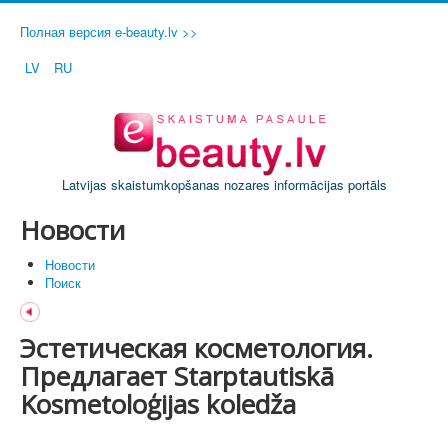
Полная версия e-beauty.lv >>
LV
RU
Latvijas skaistumkopšanas nozares informācijas portāls
Новости
Новости
Поиск
Эстетическая косметология.
Предлагает Starptautiskā
Kosmetoloģijas koledža