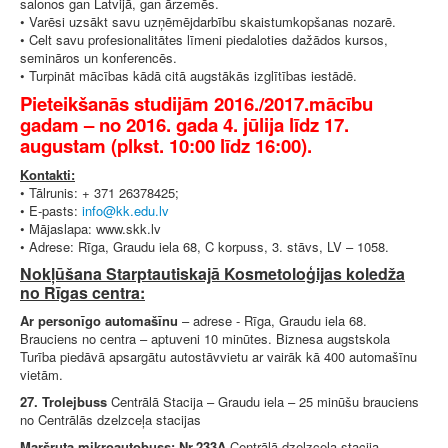
salonos gan Latvijā, gan ārzemēs.
• Varēsi uzsākt savu uzņēmējdarbību skaistumkopšanas nozarē.
• Celt savu profesionalitātes līmeni piedaloties dažādos kursos,
semināros un konferencēs.
• Turpināt mācības kādā citā augstākās izglītības iestādē.
Pieteikšanās studijām 2016./2017.mācību
gadam – no 2016. gada 4. jūlija līdz 17.
augustam (plkst. 10:00 līdz 16:00).
Kontakti:
• Tālrunis: + 371 26378425;
• E-pasts:
• Mājaslapa: www.skk.lv
• Adrese: Rīga, Graudu iela 68, C korpuss, 3. stāvs, LV – 1058.
Nokļūšana Starptautiskajā Kosmetoloģijas koledža
no Rīgas centra:
Ar personīgo automašīnu
– adrese - Rīga, Graudu iela 68.
Brauciens no centra – aptuveni 10 minūtes. Biznesa augstskola
Turība piedāvā apsargātu autostāvvietu ar vairāk kā 400 automašīnu
vietām.
27. Trolejbuss
Centrālā Stacija – Graudu iela – 25 minūšu brauciens
no Centrālās dzelzceļa stacijas
Maršruta mikroautobuss: Nr.233A
Centrālā dzelzceļa stacija –