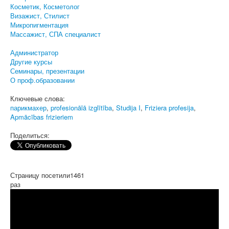
Косметик, Косметолог
Визажист, Стилист
Микропигментация
Массажист, СПА специалист
Администратор
Другие курсы
Семинары, презентации
О проф.образовании
Ключевые слова:
парикмахер
,
profesionālā izglītība
,
Studija I
,
Friziera profesija
,
Apmācības frizieriem
Поделиться:
Страницу посетили
1461
раз