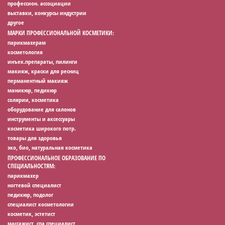
профессион. ассоциации
выставки, конкурсы индустрии
другое
МАРКИ ПРОФЕССИОНАЛЬНОЙ КОСМЕТИКИ:
парикмахерам
косметология
инъек.препараты, пилинги
макияж, краски для ресниц
перманентный макияж
маникюр, педикюр
солярии, косметика
оборудование для салонов
инструменты и аксессуары
косметика широкого потр.
товары для здоровья
эко, био, натуральная косметика
ПРОФЕССИОНАЛЬНОЕ ОБРАЗОВАНИЕ ПО
СПЕЦИАЛЬНОСТЯМ:
парикмахер
ногтевой специалист
педикюр, подолог
специалист косметологии
косметик, эстетист
массажист, спа специалист