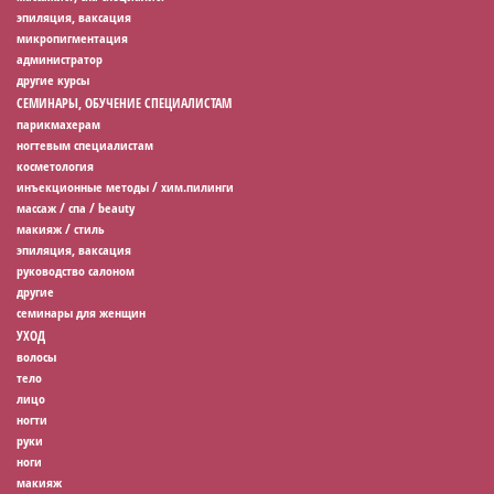
эпиляция, ваксация
микропигментация
администратор
другие курсы
СЕМИНАРЫ, ОБУЧЕНИЕ СПЕЦИАЛИСТАМ
парикмахерам
ногтевым специалистам
косметология
инъекционные методы / хим.пилинги
массаж / спа / beauty
макияж / стиль
эпиляция, ваксация
руководство салоном
другие
семинары для женщин
УХОД
волосы
тело
лицо
ногти
руки
ноги
макияж