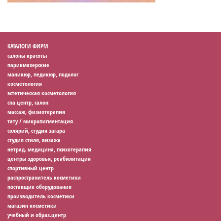
КАТАЛОГИ ФИРМ
салоны красоты
парикмахерские
маникюр, педикюр, подолог
косметология
эстетическая косметология
спа центр, салон
массаж, физиотерапия
тату / микропигментация
солярий, студия загара
студия стиля, визажа
нетрад. медицина, психотерапия
центры здоровья, реабилитация
спортивный центр
распространитель косметики
поставщик оборудования
производитель косметики
магазин косметики
учебный и образ.центр