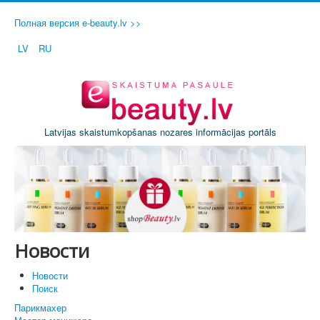
Полная версия e-beauty.lv >>
LV
RU
Latvijas skaistumkopšanas nozares informācijas portāls
Новости
Новости
Поиск
Парикмахер