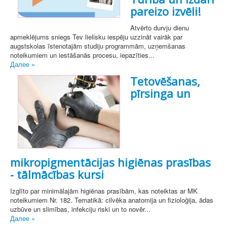
pareizo izvēli!
Atvērto durvju dienu
apmeklējums sniegs Tev lielisku iespēju uzzināt vairāk par
augstskolas īstenotajām studiju programmām, uzņemšanas
noteikumiem un iestāšanās procesu, iepazīties...
Далее »
Tetovēšanas,
pīrsinga un
mikropigmentācijas higiēnas prasības
- tālmācības kursi
Izglīto par minimālajām higiēnas prasībām, kas noteiktas ar MK
noteikumiem Nr. 182. Tematikā: cilvēka anatomija un fizioloģija, ādas
uzbūve un slimības, infekciju riski un to novēr...
Далее »