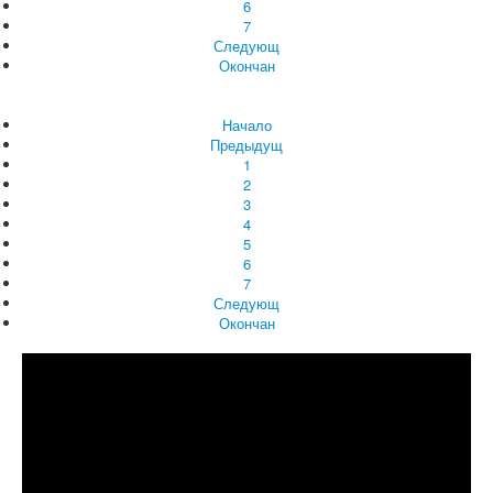
6
7
Следующ
Окончан
Начало
Предыдущ
1
2
3
4
5
6
7
Следующ
Окончан