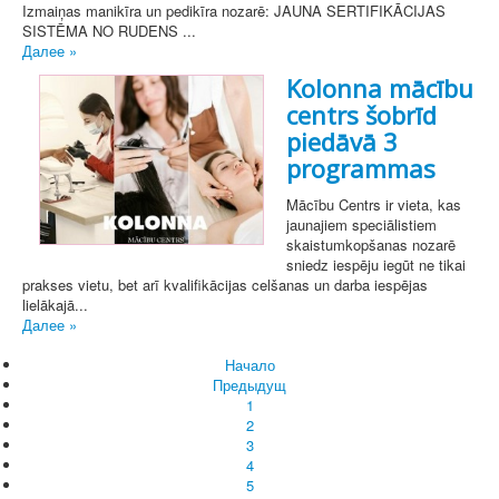
Izmaiņas manikīra un pedikīra nozarē: JAUNA SERTIFIKĀCIJAS
SISTĒMA NO RUDENS ...
Далее »
Kolonna mācību
centrs šobrīd
piedāvā 3
programmas
Mācību Centrs ir vieta, kas
jaunajiem speciālistiem
skaistumkopšanas nozarē
sniedz iespēju iegūt ne tikai
prakses vietu, bet arī kvalifikācijas celšanas un darba iespējas
lielākajā...
Далее »
Начало
Предыдущ
1
2
3
4
5