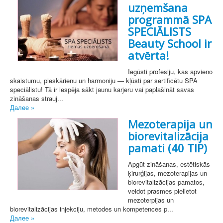
uzņemšana
programmā SPA
SPECIĀLISTS
Beauty School ir
atvērta!
Iegūsti profesiju, kas apvieno
skaistumu, pieskārienu un harmoniju — kļūsti par sertificētu SPA
speciālistu! Tā ir iespēja sākt jaunu karjeru vai paplašināt savas
zināšanas strauj...
Далее »
Mezoterapija un
biorevitalizācija
pamati (40 TIP)
Apgūt zināšanas, estētiskās
ķirurģijas, mezoterapijas un
biorevitalizācijas pamatos,
veidot prasmes pielietot
mezoterpijas un
biorevitalizācijas injekciju, metodes un kompetences p...
Далее »