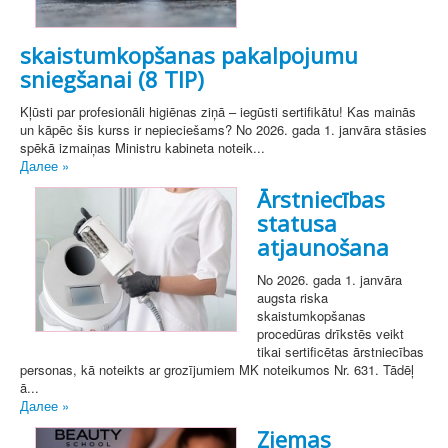
skaistumkopšanas pakalpojumu
sniegšanai (8 TIP)
Kļūsti par profesionāli higiēnas ziņā – iegūsti sertifikātu! Kas mainās
un kāpēc šis kurss ir nepieciešams? No 2026. gada 1. janvāra stāsies
spēkā izmaiņas Ministru kabineta noteik...
Далее »
Ārstniecības
statusa
atjaunošana
No 2026. gada 1. janvāra
augsta riska
skaistumkopšanas
procedūras drīkstēs veikt
tikai sertificētas ārstniecības
personas, kā noteikts ar grozījumiem MK noteikumos Nr. 631. Tādēļ
ā...
Далее »
Ziemas