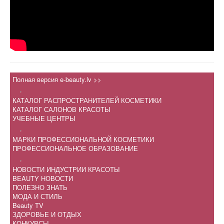
Полная версия e-beauty.lv >>
.
КАТАЛОГ РАСПРОСТРАНИТЕЛЕЙ КОСМЕТИКИ
КАТАЛОГ САЛОНОВ КРАСОТЫ
УЧЕБНЫЕ ЦЕНТРЫ
.
МАРКИ ПРОФЕССИОНАЛЬНОЙ КОСМЕТИКИ
ПРОФЕССИОНАЛЬНОЕ ОБРАЗОВАНИЕ
.
НОВОСТИ ИНДУСТРИИ КРАСОТЫ
BEAUTY НОВОСТИ
ПОЛЕЗНО ЗНАТЬ
МОДА И СТИЛЬ
Beauty TV
ЗДОРОВЬЕ И ОТДЫХ
КОНКУРСЫ