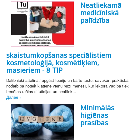
Neatliekamā
medicīniskā
palīdzība
skaistumkopšanas speciālistiem
kosmetoloģijā, kosmētiķiem,
masieriem - 8 TIP
Dalībnieki attālināti apgūst teoriju un kārto testu, savukārt praktiskā
nodarbība notiek klātienē vienu reizi mēnesī, kur lektora vadībā tiek
trenētas reālas situācijas un neatliek...
Далее »
Minimālās
higiēnas
prasības