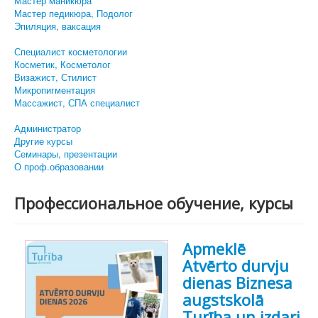
Мастер маникюра
Мастер педикюра, Подолог
Эпиляция, ваксация
Специалист косметологии
Косметик, Косметолог
Визажист, Стилист
Микропигментация
Массажист, СПА специалист
Администратор
Другие курсы
Семинары, презентации
О проф.образовании
Профессиональное обучение, курсы
Apmeklē
Atvērto durvju
dienas Biznesa
augstskolā
Turība un izdari