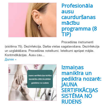
Profesionāla
ausu
caurduršanas
mācību
programma (8
TIP)
Procedūras instrumenti
(sistēma 75). Dezinfekcija. Darba vietas sagatavošana. Dezinfekcija
un uzglabāšana. Procedūras noteikumi. Ieteikumi aprūpei mājās.
Kontrindikācijas. Ausu cau...
Далее »
Izmaiņas
manikīra un
pedikīra nozarē:
JAUNA
SERTIFIKĀCIJAS
SISTĒMA NO
RUDENS