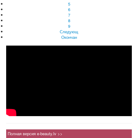
5
6
7
8
9
Следующ
Окончан
Полная версия e-beauty.lv >>