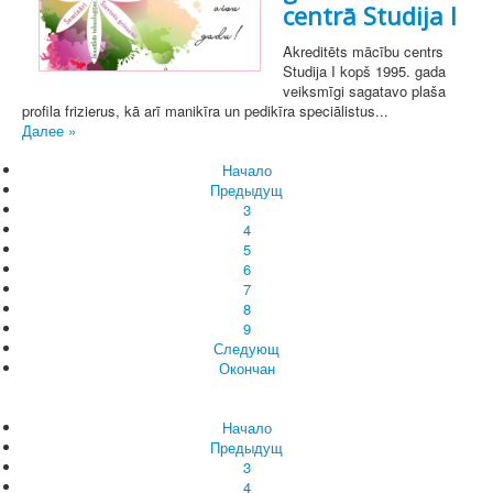
centrā Studija I
Akreditēts mācību centrs
Studija I kopš 1995. gada
veiksmīgi sagatavo plaša
profila frizierus, kā arī manikīra un pedikīra speciālistus...
Далее »
Начало
Предыдущ
3
4
5
6
7
8
9
Следующ
Окончан
Начало
Предыдущ
3
4