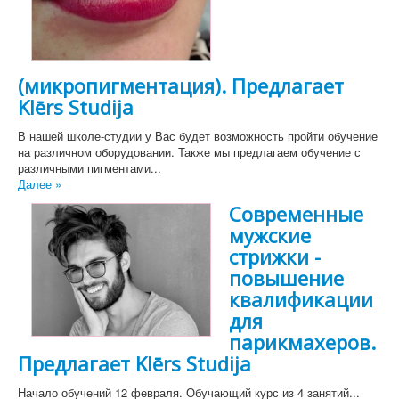
(микропигментация). Предлагает
Klērs Studija
В нашей школе-студии у Вас будет возможность пройти обучение
на различном оборудовании. Также мы предлагаем обучение с
различными пигментами...
Далее »
Современные
мужские
стрижки -
повышение
квалификации
для
парикмахеров.
Предлагает Klērs Studija
Начало обучений 12 февраля. ​Обучающий курс из 4 занятий...