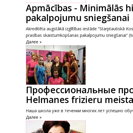
Apmācības - Minimālās h
pakalpojumu sniegšanai
Akreditēta augstākā izglītības iestāde “Starptautiskā
prasības skaistumkopšanas pakalpojumu sniegšanai” (M
Далее »
Профессиональные про
Helmanes frizieru meista
Наша школа уже в течении многих лет успешно обу
Далее »