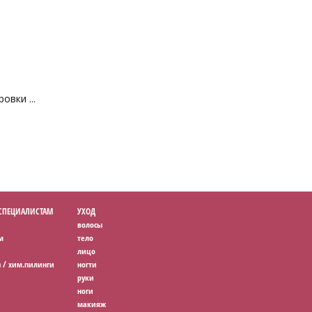
вки ...
 СПЕЦИАЛИСТАМ
УХОД
волосы
м
тело
лицо
 / хим.пилинги
ногти
руки
ноги
макияж