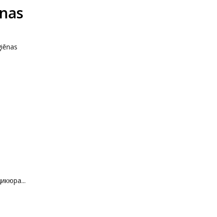
anas
giēnas
икюра...