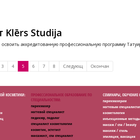
Klērs Studija
ает освоить аккредитованную профессиональную программу Татуиро
3
4
5
6
7
8
Следующ
Окончан
ОЙ КОСМЕТИКИ:
ПРОФЕССИОНАЛЬНОЕ ОБРАЗОВАНИЕ ПО
СЕМИНАРЫ, ОБУЧЕНИЕ
СПЕЦИАЛЬНОСТЯМ:
парикмахерам
парикмахер
ногтевым специалиста
ногтевой специалист
ги
косметология
педикюр, подолог
иц
инъекционные методы
специалист косметологии
массаж / спа / beauty
косметик, эстетист
макияж / стиль
массажист, спа специалист
эпиляция, ваксация