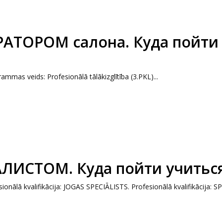
АТОРОМ салона. Куда пойти
mas veids: Profesionālā tālākizglītība (3.PKL)...
АЛИСТОМ. Куда пойти учитьс
esionālā kvalifikācija: JOGAS SPECIĀLISTS. Profesionālā kvalifikācija: S