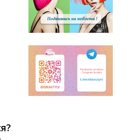
я?
...