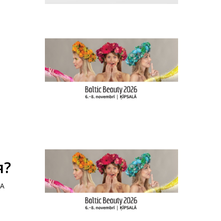
я?
PA