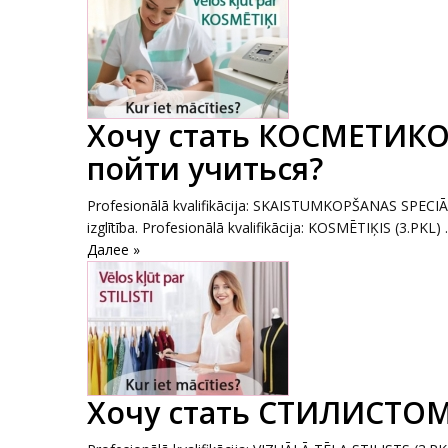
Хочу стать КОСМЕТИК
пойти учиться?
Profesionālā kvalifikācija: SKAISTUMKOPŠANAS SPECI
izglītība. Profesionālā kvalifikācija: KOSMĒTIĶIS (3.PKL) ..
Далее »
Хочу стать СТИЛИСТОМ.