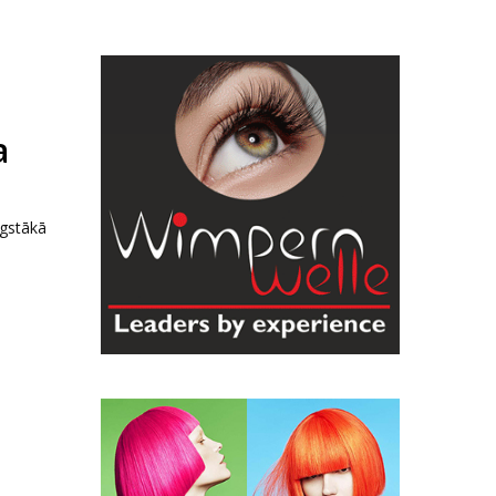
а
gstākā