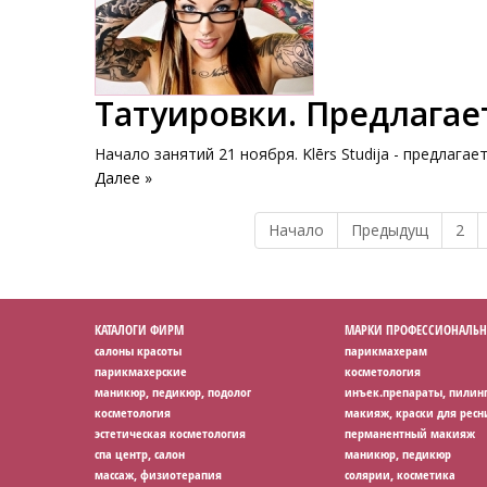
Татуировки. Предлагает 
Начало занятий 21 ноября. Klērs Studija - предлаг
Далее »
Начало
Предыдущ
2
КАТАЛОГИ ФИРМ
МАРКИ ПРОФЕССИОНАЛЬН
салоны красоты
парикмахерам
парикмахерские
косметология
маникюр, педикюр, подолог
инъек.препараты, пилин
косметология
макияж, краски для ресн
эстетическая косметология
перманентный макияж
спа центр, салон
маникюр, педикюр
массаж, физиотерапия
солярии, косметика