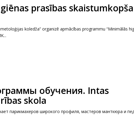
igiēnas prasības skaistumkopš
 Kosmetoloģijas koledža” organizē apmācības programmu “Minimālās hi
K...
граммы обучения. Intas
rības skola
чает парикмахеров широкого профиля, мастеров манткюра и пед