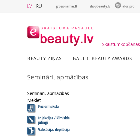
LV
RU
grozionamai.lt
shopbeauty.lv
alor.pro
Skaistumkopšanas 
BEAUTY ZIŅAS
BALTIC BEAUTY AWARDS
Semināri, apmācības
Semināri, apmācības
Meklēt
Friziermāksla
Injekcijas / ķīmiskie
pīlingi
Vaksācija, depilācija