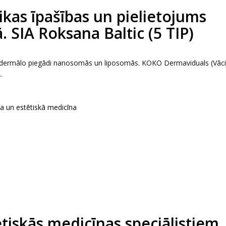
kas īpašības un pielietojums
. SIA Roksana Baltic (5 TIP)
ansdermālo piegādi nanosomās un liposomās. KOKO Dermaviduals (Vāci
.
ka un estētiskā medicīna
tētiskās medicīnas speciālistiem