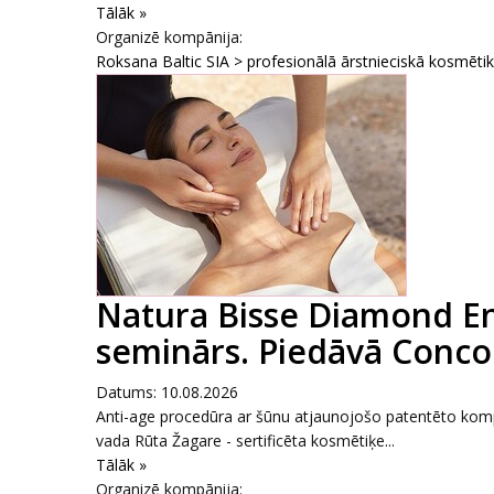
Tālāk »
Organizē kompānija:
Roksana Baltic SIA > profesionālā ārstnieciskā kosmēti
Natura Bisse Diamond E
seminārs. Piedāvā Conco
Datums: 10.08.2026
Anti-age procedūra ar šūnu atjaunojošo patentēto komp
vada Rūta Žagare - sertificēta kosmētiķe...
Tālāk »
Organizē kompānija: