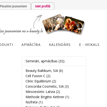
Piesakies jaunumiem
Ieiet profilā
ODUKTI
APMĀCĪBA
KALENDĀRS
E - VEIKALS
Semināri, apmācības
(32)
Beauty Baltikum, SIA
(6)
Cell Fusion C
(2)
Clinic Equilibrium
(2)
Concordia Cosmetic, SIA
(3)
Mesoestetic Latvia
(2)
Methode Brigitte Kettner
(1)
Nofrete
(1)