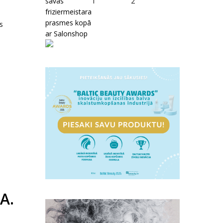
savas
1
2
friziermeistara
prasmes kopā
s
ar Salonshop
A.