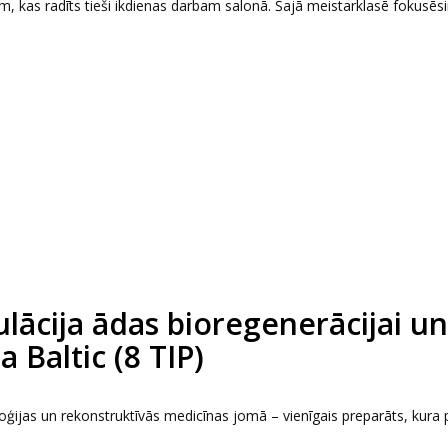
 kas radīts tieši ikdienas darbam salonā. Šajā meistarklasē fokusēs
ācija ādas bioregenerācijai un
 Baltic (8 TIP)
jas un rekonstruktīvās medicīnas jomā – vienīgais preparāts, kura 