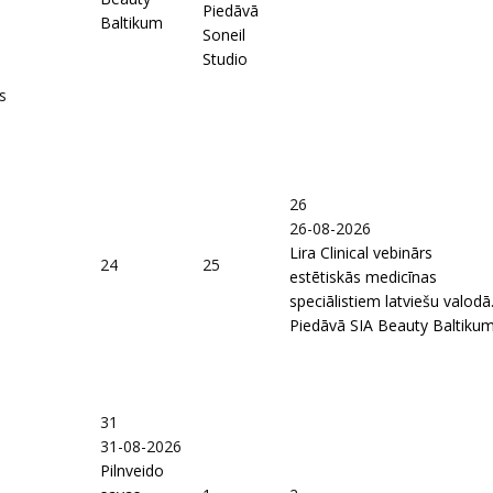
Piedāvā
Baltikum
Soneil
Studio
s
26
26-08-2026
Lira Clinical vebinārs
24
25
estētiskās medicīnas
speciālistiem latviešu valodā
Piedāvā SIA Beauty Baltiku
31
31-08-2026
Pilnveido