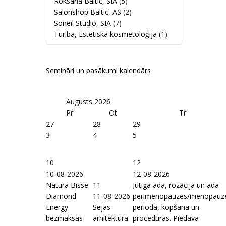
Roksana Baltic, SIA
(5)
Salonshop Baltic, AS
(2)
Soneil Studio, SIA
(7)
Turība, Estētiskā kosmetoloģija
(1)
Semināri un pasākumi kalendārs
Augusts
2026
Pr
Ot
Tr
27
28
29
3
4
5
10
12
10-08-2026
12-08-2026
Natura Bisse
11
Jutīga āda, rozācija un āda
Diamond
11-08-2026
perimenopauzes/menopauz
Energy
Sejas
periodā, kopšana un
bezmaksas
arhitektūra.
procedūras. Piedāvā