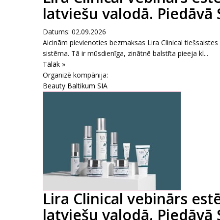
latviešu valodā. Piedāvā
Datums: 02.09.2026
Aicinām pievienoties bezmaksas Lira Clinical tiešsaiste
sistēma. Tā ir mūsdienīga, zinātnē balstīta pieeja kl...
Tālāk »
Organizē kompānija:
Beauty Baltikum SIA
Lira Clinical vebinārs es
latviešu valodā. Piedāvā