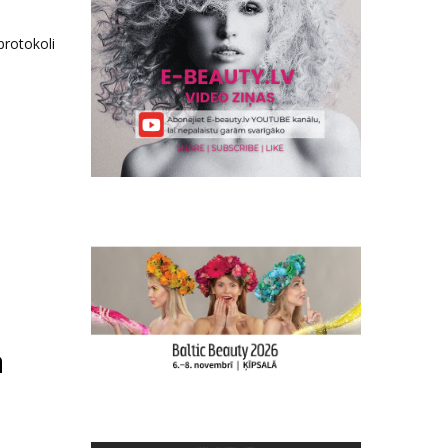
protokoli
ā