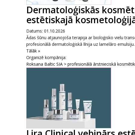
Dermatoloģiskās kosmēti
estētiskajā kosmetoloģijā
Datums: 01.10.2026
Ādas šūnu atjaunojoša terapija ar bioloģisko vielu tr
profesionālā dermatoloģiskā līnija uz lamelāro emulsiju..
Tālāk »
Organizē kompānija:
Roksana Baltic SIA > profesionālā ārstnieciskā kosmēti
Lira Clinical vebinārs es