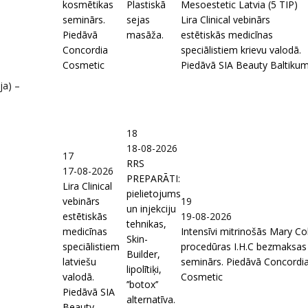
kosmētikas
Plastiskā
Mesoestetic Latvia (5 TIP)
seminārs.
sejas
Lira Clinical vebinārs
Piedāvā
masāža.
estētiskās medicīnas
Concordia
speciālistiem krievu valodā.
Cosmetic
Piedāvā SIA Beauty Baltiku
ja) –
18
18-08-2026
17
RRS
17-08-2026
PREPARĀTI:
Lira Clinical
pielietojums
vebinārs
19
un injekciju
estētiskās
19-08-2026
tehnikas,
medicīnas
Intensīvi mitrinošās Mary Co
Skin-
speciālistiem
procedūras I.H.C bezmaksas
Builder,
latviešu
seminārs. Piedāvā Concordi
lipolītiķi,
valodā.
Cosmetic
’’botox’’
Piedāvā SIA
alternatīva.
Beauty