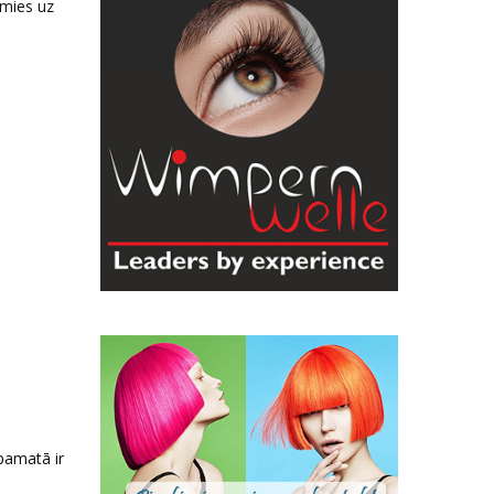
imies uz
pamatā ir