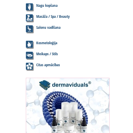
Nagu kopšana
Masāža / Spa / Beauty
Salonu vadīšana
Kosmetoloģija
Meikaps / Stils
Citas apmācības