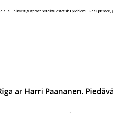
eeja ļauj pilnvērtīgi izprast noteiktu estētisku problēmu. Reāli piemēri, 
Rīga ar Harri Paananen. Piedāv