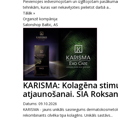
Pievienojies iedvesmojošam un izglītojošam pasākumam,
tehnikām, kuras vari nekavējoties pielietot darbā a...
Tālāk »
Organizē kompānija:
Salonshop Baltic, AS
KARISMA: Kolagēna stimul
atjaunošanai. SIA Roksana
Datums: 09.10.2026
KARISMA - jauns unikāls sasniegums dermatokosmetoloģi
rekombinants cilvēka tipa kolagēns. Unikāls sastāvs...