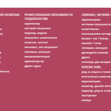
ОЙ КОСМЕТИКИ:
ПРОФЕССИОНАЛЬНОЕ ОБРАЗОВАНИЕ ПО
СЕМИНАРЫ, ОБУЧЕНИЕ
СПЕЦИАЛЬНОСТЯМ:
парикмахерам
парикмахер
ногтевым специалиста
ногтевой специалист
ги
косметология
педикюр, подолог
иц
инъекционные методы
специалист косметологии
массаж / спа / beauty
косметик, эстетист
макияж / стиль
массажист, спа специалист
эпиляция, ваксация
эпиляция, ваксация
в
руководство салоном
микропигментация
ы
другие
администратор
.
семинары для женщин
другие курсы
ПОЛЕЗНО ЗНАТЬ
сметика
уход за лицом и телом
эстетическая косметол
парикмахерам
маникюр, дизайн ногт
педикюр, уход за стопо
мастеркласс
словарь