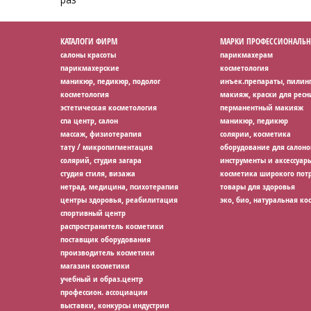
КАТАЛОГИ ФИРМ
МАРКИ ПРОФЕССИОНАЛЬН
салоны красоты
парикмахерам
парикмахерские
косметология
маникюр, педикюр, подолог
инъек.препараты, пилин
косметология
макияж, краски для ресн
эстетическая косметология
перманентный макияж
спа центр, салон
маникюр, педикюр
массаж, физиотерапия
солярии, косметика
тату / микропигментация
оборудование для салоно
солярий, студия загара
инструменты и аксессуар
студия стиля, визажа
косметика широкого потр
нетрад. медицина, психотерапия
товары для здоровья
центры здоровья, реабилитация
эко, био, натуральная ко
спортивный центр
распространитель косметики
поставщик оборудования
производитель косметики
магазин косметики
учебный и образ.центр
профессион. ассоциации
выставки, конкурсы индустрии