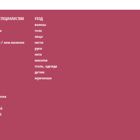
 СПЕЦИАЛИСТАМ
УХОД
волосы
м
тело
лицо
 / хим.пилинги
ногти
руки
ноги
макияж
стиль, одежда
детям
мужчинам
огия
ей
й