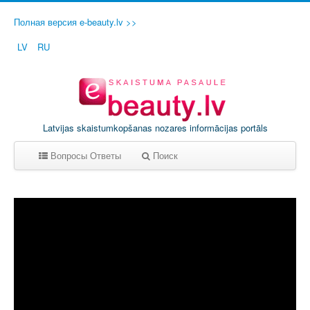
Полная версия e-beauty.lv >>
LV
RU
Latvijas skaistumkopšanas nozares informācijas portāls
Вопросы Ответы
Поиск
A
B
C
D
E
F
G
H
I
J
K
L
M
N
O
P
Q
R
S
T
U
V
W
X
Y
Z
0-9