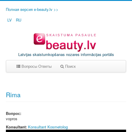
Полная версия e-beauty.lv >>
LV
RU
Latvijas skaistumkopšanas nozares informācijas portāls
Вопросы Ответы
Поиск
A
B
C
D
E
F
G
H
I
J
K
L
M
N
O
P
Q
R
S
T
Rima
U
V
W
X
Y
Z
0-9
Вопрос:
vopros
Konsultant:
Konsultant Kosmetolog