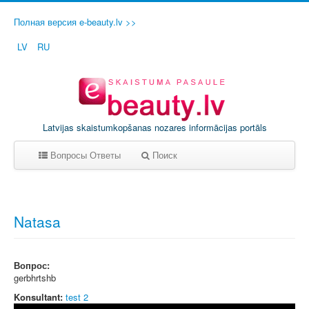
Полная версия e-beauty.lv >>
LV
RU
Latvijas skaistumkopšanas nozares informācijas portāls
Вопросы Ответы
Поиск
A
B
C
D
E
F
G
H
I
J
K
L
M
N
O
P
Q
R
S
T
Natasa
U
V
W
X
Y
Z
0-9
Вопрос:
gerbhrtshb
Konsultant:
test 2