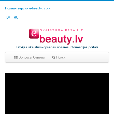
Полная версия e-beauty.lv >>
LV
RU
Latvijas skaistumkopšanas nozares informācijas portāls
Вопросы Ответы
Поиск
A
B
C
D
E
F
G
H
I
J
K
L
M
N
O
P
Q
R
S
T
U
V
W
X
Y
Z
0-9