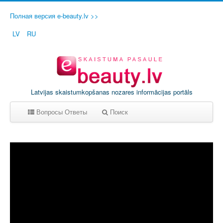
Полная версия e-beauty.lv >>
LV
RU
Latvijas skaistumkopšanas nozares informācijas portāls
Вопросы Ответы
Поиск
A
B
C
D
E
F
G
H
I
J
K
L
M
N
O
P
Q
R
S
T
U
V
W
X
Y
Z
0-9