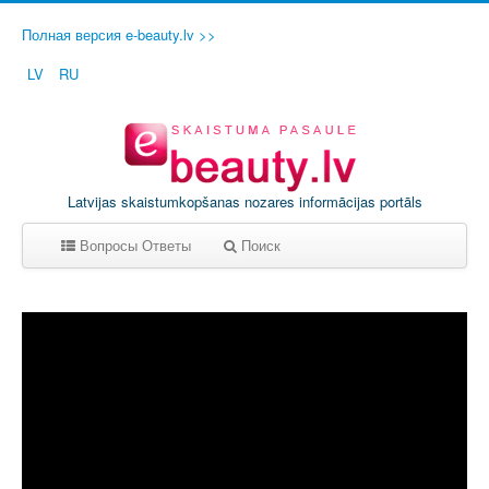
Полная версия e-beauty.lv >>
LV
RU
Latvijas skaistumkopšanas nozares informācijas portāls
Вопросы Ответы
Поиск
A
B
C
D
E
F
G
H
I
J
K
L
M
N
O
P
Q
R
S
T
U
V
W
X
Y
Z
0-9