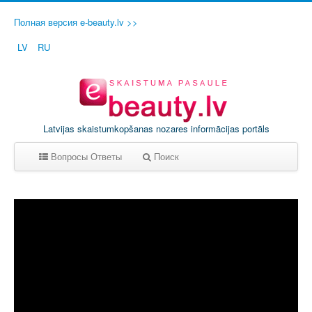
Полная версия e-beauty.lv >>
LV
RU
Latvijas skaistumkopšanas nozares informācijas portāls
Вопросы Ответы
Поиск
A
B
C
D
E
F
G
H
I
J
K
L
M
N
O
P
Q
R
S
T
U
V
W
X
Y
Z
0-9